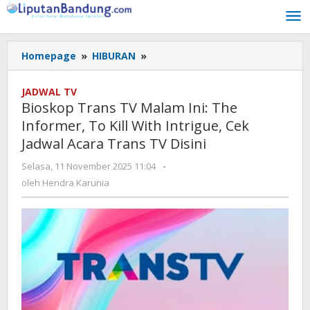
Lewati
ke
konten
Homepage
»
HIBURAN
»
Bioskop
Trans
TV
JADWAL TV
Malam
Bioskop Trans TV Malam Ini: The
Ini:
Informer, To Kill With Intrigue, Cek
The
Jadwal Acara Trans TV Disini
Informer,
To
Selasa, 11 November 2025 11:04
oleh
-
Kill
Hendra
oleh
Hendra Karunia
With
Karunia
Intrigue,
Cek
Jadwal
Acara
Trans
TV
Disini