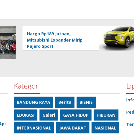
Harga Rp189 Jutaan,
Mitsubishi Expander Mirip
Pajero Sport
Kategori
Li
Inf
BANDUNG RAYA
Berita
BISNIS
Ped
EDUKASI
Galeri
GAYA HIDUP
HIBURAN
Api
Ten
INTERNASIONAL
JAWA BARAT
NASIONAL