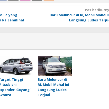
Pos berikutn
 Milla yang
Baru Meluncur di RI, Mobil Mahal I
 ke Semifinal
Langsung Ludes Terju
Target Tinggi
Baru Meluncur di
Mitsubishi
RI, Mobil Mahal Ini
Expander ‘Goyang’
Langsung Ludes
Avanza
Terjual