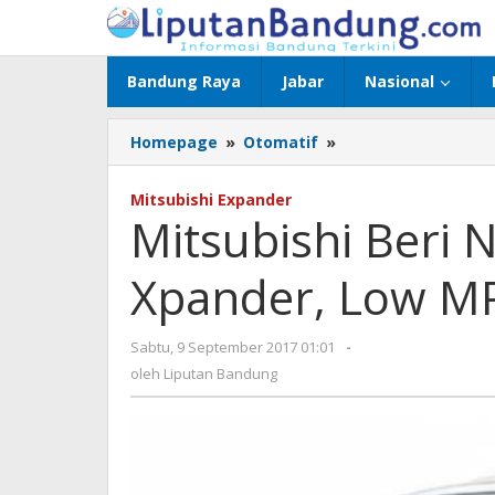
Lewati
ke
konten
Bandung Raya
Jabar
Nasional
Homepage
»
Otomatif
»
Mitsubishi
Beri
Nama
Mitsubishi Expander
Bayi
Mitsubishi Beri
Barunya
Xpander,
Xpander, Low MP
Low
MPV
Pesaing
Sabtu, 9 September 2017 01:01
oleh
-
Avanza
Liputan
oleh
Liputan Bandung
cs
Bandung