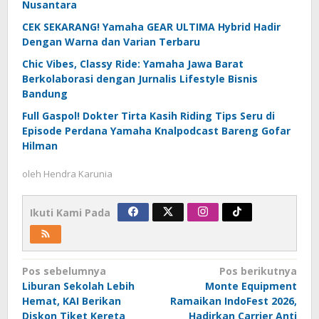
Nusantara
CEK SEKARANG! Yamaha GEAR ULTIMA Hybrid Hadir
Dengan Warna dan Varian Terbaru
Chic Vibes, Classy Ride: Yamaha Jawa Barat
Berkolaborasi dengan Jurnalis Lifestyle Bisnis
Bandung
Full Gaspol! Dokter Tirta Kasih Riding Tips Seru di
Episode Perdana Yamaha Knalpodcast Bareng Gofar
Hilman
oleh
Hendra Karunia
Ikuti Kami Pada
Navigasi
Pos sebelumnya
Pos berikutnya
Liburan Sekolah Lebih
Monte Equipment
pos
Hemat, KAI Berikan
Ramaikan IndoFest 2026,
Diskon Tiket Kereta
Hadirkan Carrier Anti