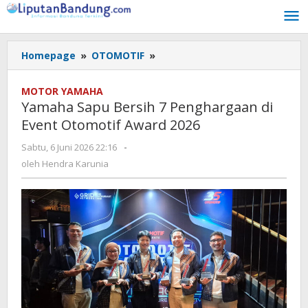
Lewati
ke
konten
Homepage
»
OTOMOTIF
»
Yamaha
Sapu
Bersih
MOTOR YAMAHA
7
Yamaha Sapu Bersih 7 Penghargaan di
Penghargaan
Event Otomotif Award 2026
di
Event
Sabtu, 6 Juni 2026 22:16
oleh
-
Otomotif
Hendra
oleh
Hendra Karunia
Award
Karunia
2026