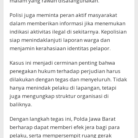
malam yang rawan disalahgunakan.
Polisi juga meminta peran aktif masyarakat
dalam memberikan informasi jika menemukan
indikasi aktivitas ilegal di sekitarnya. Kepolisian
siap menindaklanjuti laporan warga dan
menjamin kerahasiaan identitas pelapor.
Kasus ini menjadi cerminan penting bahwa
penegakan hukum terhadap perjudian harus
dilakukan dengan tegas dan menyeluruh. Tidak
hanya menindak pelaku di lapangan, tetapi
juga mengungkap struktur organisasi di
baliknya.
Dengan langkah tegas ini, Polda Jawa Barat
berharap dapat memberi efek jera bagi para
pelaku, serta mempersempit ruang gerak