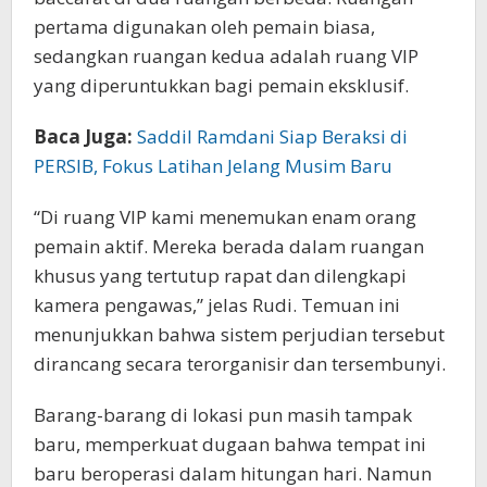
pertama digunakan oleh pemain biasa,
sedangkan ruangan kedua adalah ruang VIP
yang diperuntukkan bagi pemain eksklusif.
Baca Juga:
Saddil Ramdani Siap Beraksi di
PERSIB, Fokus Latihan Jelang Musim Baru
“Di ruang VIP kami menemukan enam orang
pemain aktif. Mereka berada dalam ruangan
khusus yang tertutup rapat dan dilengkapi
kamera pengawas,” jelas Rudi. Temuan ini
menunjukkan bahwa sistem perjudian tersebut
dirancang secara terorganisir dan tersembunyi.
Barang-barang di lokasi pun masih tampak
baru, memperkuat dugaan bahwa tempat ini
baru beroperasi dalam hitungan hari. Namun