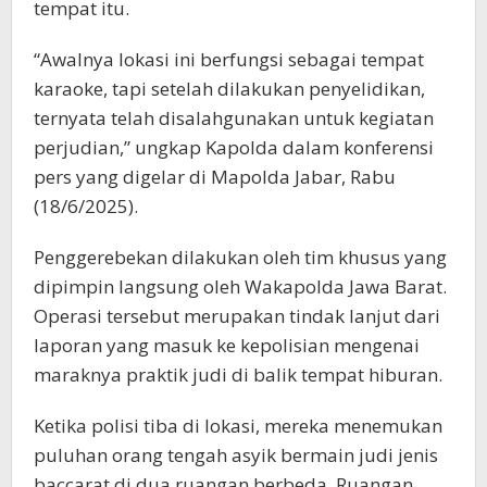
tempat itu.
“Awalnya lokasi ini berfungsi sebagai tempat
karaoke, tapi setelah dilakukan penyelidikan,
ternyata telah disalahgunakan untuk kegiatan
perjudian,” ungkap Kapolda dalam konferensi
pers yang digelar di Mapolda Jabar, Rabu
(18/6/2025).
Penggerebekan dilakukan oleh tim khusus yang
dipimpin langsung oleh Wakapolda Jawa Barat.
Operasi tersebut merupakan tindak lanjut dari
laporan yang masuk ke kepolisian mengenai
maraknya praktik judi di balik tempat hiburan.
Ketika polisi tiba di lokasi, mereka menemukan
puluhan orang tengah asyik bermain judi jenis
baccarat di dua ruangan berbeda. Ruangan