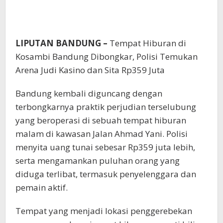
LIPUTAN BANDUNG –
Tempat Hiburan di
Kosambi Bandung Dibongkar, Polisi Temukan
Arena Judi Kasino dan Sita Rp359 Juta
Bandung kembali diguncang dengan
terbongkarnya praktik perjudian terselubung
yang beroperasi di sebuah tempat hiburan
malam di kawasan Jalan Ahmad Yani. Polisi
menyita uang tunai sebesar Rp359 juta lebih,
serta mengamankan puluhan orang yang
diduga terlibat, termasuk penyelenggara dan
pemain aktif.
Tempat yang menjadi lokasi penggerebekan