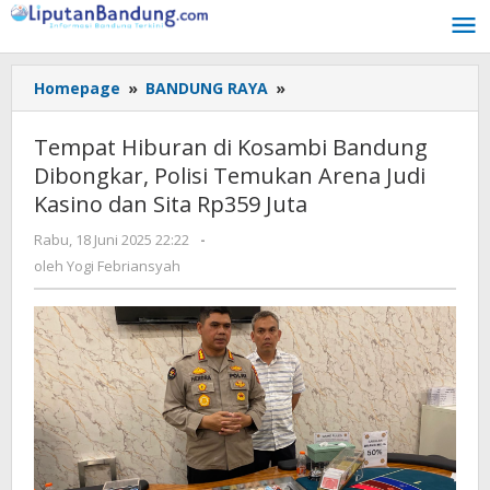
Lewati
ke
konten
Homepage
»
BANDUNG RAYA
»
Tempat
Hiburan
di
Tempat Hiburan di Kosambi Bandung
Kosambi
Dibongkar, Polisi Temukan Arena Judi
Bandung
Kasino dan Sita Rp359 Juta
Dibongkar,
Polisi
Rabu, 18 Juni 2025 22:22
oleh
-
Temukan
Yogi
oleh
Yogi Febriansyah
Arena
Febriansyah
Judi
Kasino
dan
Sita
Rp359
Juta