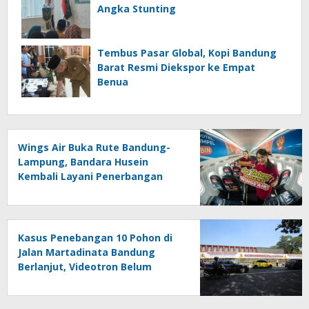
Angka Stunting
Tembus Pasar Global, Kopi Bandung
Barat Resmi Diekspor ke Empat
Benua
Wings Air Buka Rute Bandung-
Lampung, Bandara Husein
Kembali Layani Penerbangan
Berjadwal
Kasus Penebangan 10 Pohon di
Jalan Martadinata Bandung
Berlanjut, Videotron Belum
Berizin Disegel