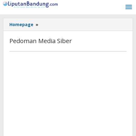
Lewati
ke
konten
Homepage
»
Pedoman
Media
Siber
Pedoman Media Siber
Kamis,
22
Februari
2024
12:34
oleh
Liputan
Bandung