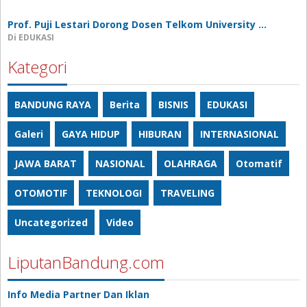
Prof. Puji Lestari Dorong Dosen Telkom University …
Di EDUKASI
Kategori
BANDUNG RAYA
Berita
BISNIS
EDUKASI
Galeri
GAYA HIDUP
HIBURAN
INTERNASIONAL
JAWA BARAT
NASIONAL
OLAHRAGA
Otomatif
OTOMOTIF
TEKNOLOGI
TRAVELING
Uncategorized
Video
LiputanBandung.com
Info Media Partner Dan Iklan