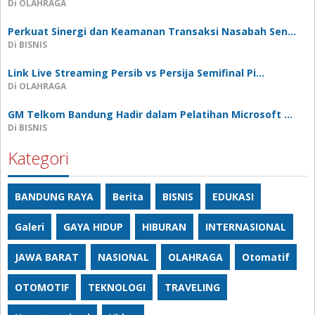
Di OLAHRAGA
Perkuat Sinergi dan Keamanan Transaksi Nasabah Sen…
Di BISNIS
Link Live Streaming Persib vs Persija Semifinal Pi…
Di OLAHRAGA
GM Telkom Bandung Hadir dalam Pelatihan Microsoft …
Di BISNIS
Kategori
BANDUNG RAYA
Berita
BISNIS
EDUKASI
Galeri
GAYA HIDUP
HIBURAN
INTERNASIONAL
JAWA BARAT
NASIONAL
OLAHRAGA
Otomatif
OTOMOTIF
TEKNOLOGI
TRAVELING