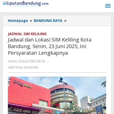
Lewati
ke
konten
Homepage
»
BANDUNG RAYA
»
Jadwal
dan
Lokasi
JADWAL SIM KELILING
SIM
Jadwal dan Lokasi SIM Keliling Kota
Keliling
Bandung, Senin, 23 Juni 2025, Ini
Kota
Persyaratan Lengkapnya
Bandung,
Senin,
Senin, 23 Juni 2025 06:16
oleh
-
23
Yose
oleh
Yose Armando
Juni
Armando
2025,
Ini
Persyaratan
Lengkapnya