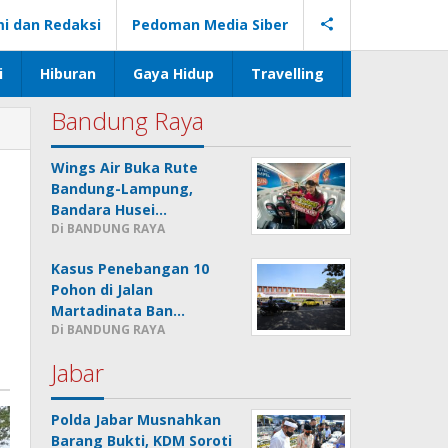
i dan Redaksi
Pedoman Media Siber
i
Hiburan
Gaya Hidup
Travelling
Bandung Raya
Wings Air Buka Rute
Bandung-Lampung,
Bandara Husei…
Di BANDUNG RAYA
Kasus Penebangan 10
Pohon di Jalan
Martadinata Ban…
Di BANDUNG RAYA
Jabar
Polda Jabar Musnahkan
Barang Bukti, KDM Soroti