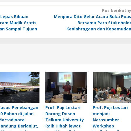
Pos berikutn
 Lepas Ribuan
Menpora Dito Gelar Acara Buka Pua
ram Mudik Gratis
Bersama Para Stakehold
an Sampai Tujuan
Keolahragaan dan Kepemuda
Kasus Penebangan
Prof. Puji Lestari
Prof. Puji Lestari
10 Pohon di Jalan
Dorong Dosen
menjadi
Martadinata
Telkom University
Narasumber
Bandung Berlanjut,
Raih Hibah lewat
Workshop