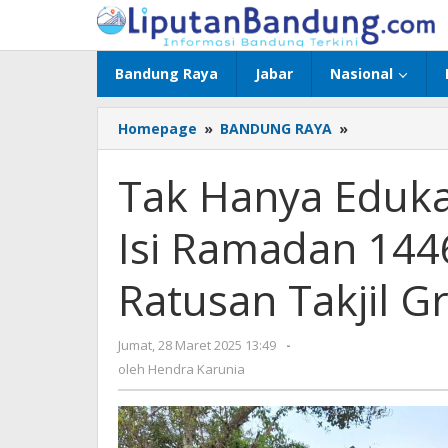
Lewati
ke
konten
Bandung Raya
Jabar
Nasional
Homepage
»
BANDUNG RAYA
»
Tak
Hanya
Edukasi,
Tak Hanya Eduka
PWI
Bandung
Isi Ramadan 144
Barat
Isi
Ramadan
Ratusan Takjil G
1446
H
dengan
Jumat, 28 Maret 2025 13:49
oleh
-
Berbagi
Hendra
oleh
Hendra Karunia
Ratusan
Karunia
Takjil
Gratis
untuk