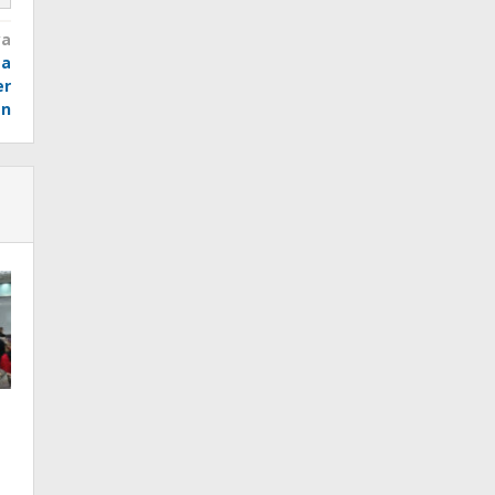
ya
sa
er
an