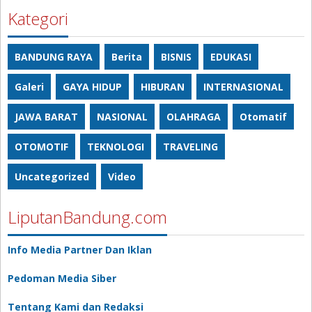
Kategori
BANDUNG RAYA
Berita
BISNIS
EDUKASI
Galeri
GAYA HIDUP
HIBURAN
INTERNASIONAL
JAWA BARAT
NASIONAL
OLAHRAGA
Otomatif
OTOMOTIF
TEKNOLOGI
TRAVELING
Uncategorized
Video
LiputanBandung.com
Info Media Partner Dan Iklan
Pedoman Media Siber
Tentang Kami dan Redaksi