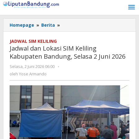
Lewati
ke
konten
Homepage
»
Berita
»
Jadwal
dan
Lokasi
JADWAL SIM KELILING
SIM
Jadwal dan Lokasi SIM Keliling
Keliling
Kabupaten Bandung, Selasa 2 Juni 2026
Kabupaten
Bandung,
Selasa, 2 Juni 2026 06:00
oleh
-
Selasa
Yose
oleh
Yose Armando
2
Armando
Juni
2026