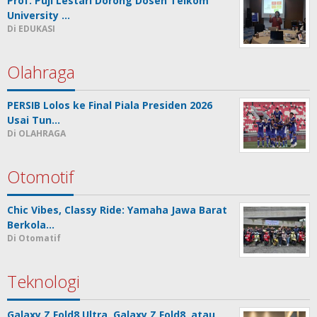
Prof. Puji Lestari Dorong Dosen Telkom
University …
Di EDUKASI
Olahraga
PERSIB Lolos ke Final Piala Presiden 2026
Usai Tun…
Di OLAHRAGA
Otomotif
Chic Vibes, Classy Ride: Yamaha Jawa Barat
Berkola…
Di Otomatif
Teknologi
Galaxy Z Fold8 Ultra, Galaxy Z Fold8, atau