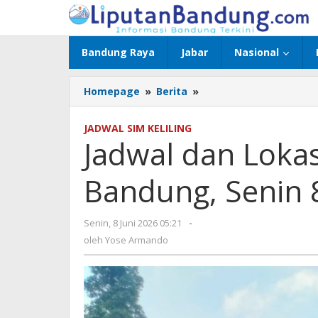
Lewati
ke
konten
Bandung Raya
Jabar
Nasional
Homepage
»
Berita
»
Jadwal
dan
Lokasi
JADWAL SIM KELILING
SIM
Jadwal dan Lokas
Keliling
Kota
Bandung, Senin 8
Bandung,
Senin
8
Senin, 8 Juni 2026 05:21
oleh
-
Juni
Yose
oleh
Yose Armando
2026
Armando