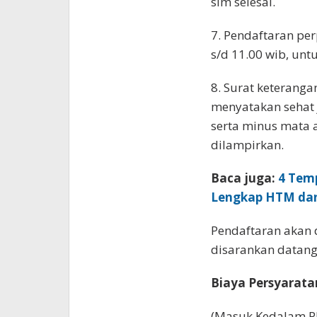
sim selesai.
7. Pendaftaran per
s/d 11.00 wib, unt
8. Surat keteranga
menyatakan sehat ja
serta minus mata 
dilampirkan.
Baca juga:
4 Tem
Lengkap HTM da
Pendaftaran akan 
disarankan datang
Biaya Persyarata
(Masuk Kedalam P