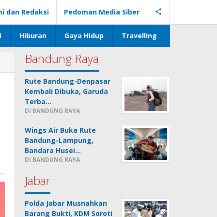
i dan Redaksi
Pedoman Media Siber
i
Hiburan
Gaya Hidup
Travelling
Bandung Raya
Rute Bandung-Denpasar
Kembali Dibuka, Garuda
Terba…
Di BANDUNG RAYA
Wings Air Buka Rute
Bandung-Lampung,
Bandara Husei…
Di BANDUNG RAYA
Jabar
Polda Jabar Musnahkan
Barang Bukti, KDM Soroti