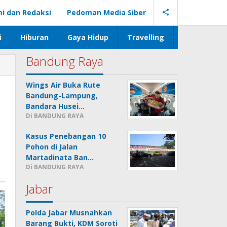
i dan Redaksi
Pedoman Media Siber
i
Hiburan
Gaya Hidup
Travelling
Bandung Raya
Wings Air Buka Rute
Bandung-Lampung,
Bandara Husei…
Di BANDUNG RAYA
Kasus Penebangan 10
Pohon di Jalan
Martadinata Ban…
Di BANDUNG RAYA
Jabar
Polda Jabar Musnahkan
Barang Bukti, KDM Soroti