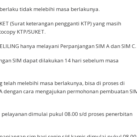
 berlaku tidak melebihi masa berlakunya.
UKET (Surat keterangan pengganti KTP) yang masih
otocopy KTP/SUKET.
KELILING hanya melayani Perpanjangan SIM A dan SIM C.
angan SIM dapat dilakukan 14 hari sebelum masa
g telah melebihi masa berlakunya, bisa di proses di
A dengan cara mengajukan permohonan pembuatan SI
l pelayanan dimulai pukul 08.00 s/d proses penerbitan
panjangan sim hari senin s/d kamis dimulai pukul 08.00