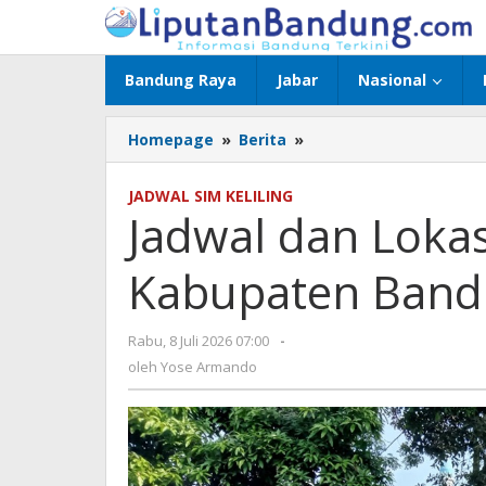
Lewati
ke
konten
Bandung Raya
Jabar
Nasional
Homepage
»
Berita
»
Jadwal
dan
Lokasi
JADWAL SIM KELILING
SIM
Jadwal dan Lokas
Keliling
Kabupaten
Kabupaten Bandu
Bandung,
Rabu
8
Rabu, 8 Juli 2026 07:00
oleh
-
Juli
Yose
oleh
Yose Armando
2026
Armando