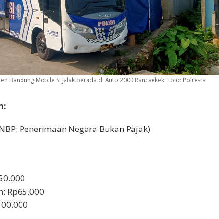
aten Bandung Mobile Si Jalak berada di Auto 2000 Rancaekek. Foto: Polresta
n:
NBP: Penerimaan Negara Bukan Pajak)
p50.000
n: Rp65.000
100.000