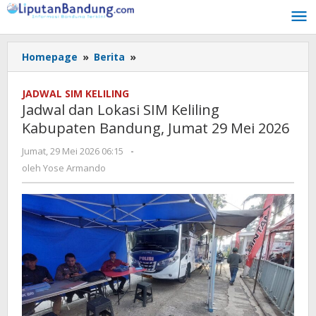
Lewati
ke
konten
Homepage
»
Berita
»
Jadwal
dan
Lokasi
JADWAL SIM KELILING
SIM
Jadwal dan Lokasi SIM Keliling
Keliling
Kabupaten Bandung, Jumat 29 Mei 2026
Kabupaten
Bandung,
Jumat, 29 Mei 2026 06:15
oleh
-
Jumat
Yose
oleh
Yose Armando
29
Armando
Mei
2026