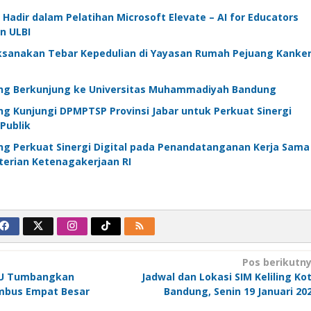
adir dalam Pelatihan Microsoft Elevate – AI for Educators
n ULBI
sanakan Tebar Kepedulian di Yayasan Rumah Pejuang Kanke
ng Berkunjung ke Universitas Muhammadiyah Bandung
g Kunjungi DPMPTSP Provinsi Jabar untuk Perkuat Sinergi
 Publik
g Perkuat Sinergi Digital pada Penandatanganan Kerja Sama
terian Ketenagakerjaan RI
Pos berikutn
 MU Tumbangkan
Jadwal dan Lokasi SIM Keliling Ko
embus Empat Besar
Bandung, Senin 19 Januari 20