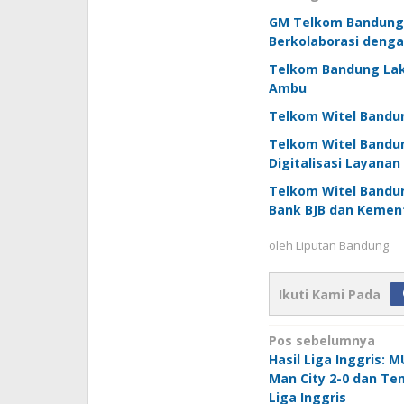
GM Telkom Bandung H
Berkolaborasi denga
Telkom Bandung Lak
Ambu
Telkom Witel Bandu
Telkom Witel Bandun
Digitalisasi Layanan
Telkom Witel Bandun
Bank BJB dan Kemen
oleh
Liputan Bandung
Ikuti Kami Pada
Navigasi
Pos sebelumnya
Hasil Liga Inggris:
pos
Man City 2-0 dan T
Liga Inggris