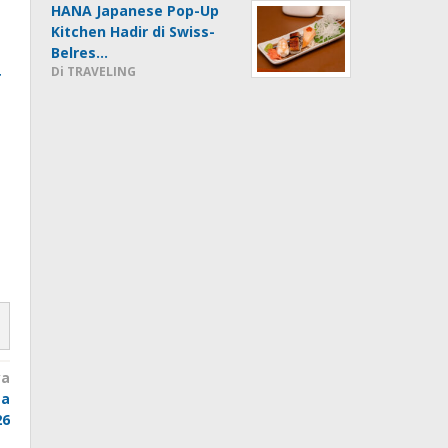
HANA Japanese Pop-Up
Kitchen Hadir di Swiss-
Belres…
Di TRAVELING
r
ya
ta
26