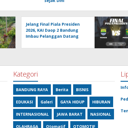
Sejak Dini
Jelang Final Piala Presiden
2026, KAI Daop 2 Bandung
Imbau Pelanggan Datang
Lebih Awal ke Stasiun
Kategori
Li
Inf
BANDUNG RAYA
Berita
BISNIS
Ped
EDUKASI
Galeri
GAYA HIDUP
HIBURAN
Ten
INTERNASIONAL
JAWA BARAT
NASIONAL
OLAHRAGA
Otomatif
OTOMOTIF