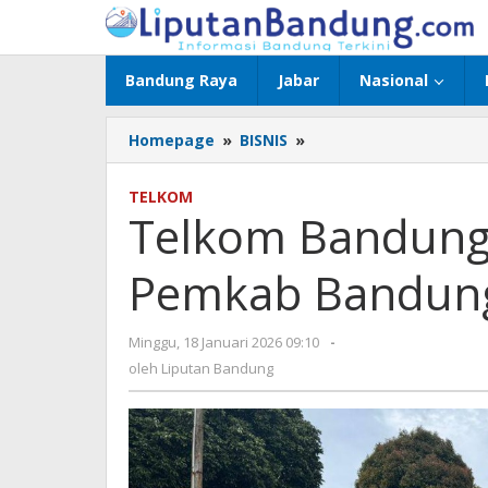
Lewati
ke
konten
Bandung Raya
Jabar
Nasional
Homepage
»
BISNIS
»
Telkom
Bandung
Berkunjung
TELKOM
ke
Telkom Bandung
Pemkab
Bandung
Pemkab Bandung
Barat
Minggu, 18 Januari 2026 09:10
oleh
-
Liputan
oleh
Liputan Bandung
Bandung