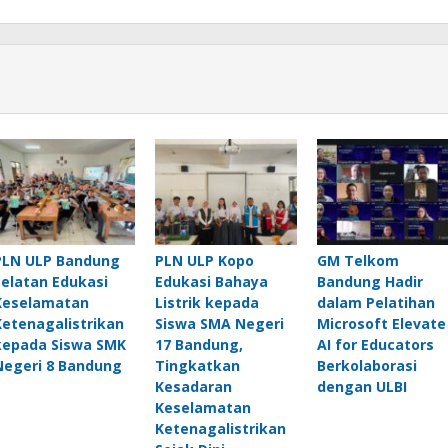
PLN ULP Bandung
PLN ULP Kopo
GM Telkom
Selatan Edukasi
Edukasi Bahaya
Bandung Hadir
Keselamatan
Listrik kepada
dalam Pelatihan
Ketenagalistrikan
Siswa SMA Negeri
Microsoft Elevate
kepada Siswa SMK
17 Bandung,
AI for Educators
Negeri 8 Bandung
Tingkatkan
Berkolaborasi
Kesadaran
dengan ULBI
Keselamatan
Ketenagalistrikan