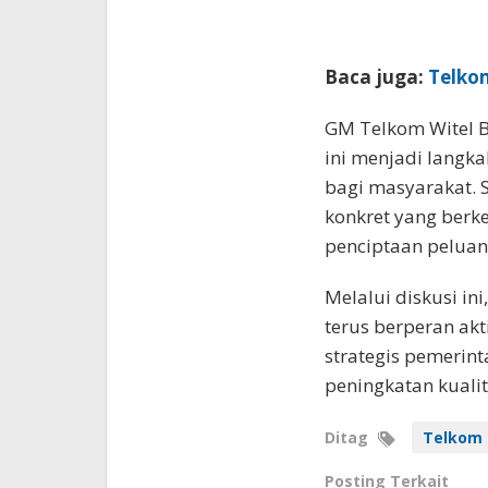
Baca juga:
Telko
GM Telkom Witel B
ini menjadi langk
bagi masyarakat. 
konkret yang ber
penciptaan peluan
Melalui diskusi i
terus berperan akt
strategis pemeri
peningkatan kuali
Ditag
Telkom
Posting Terkait