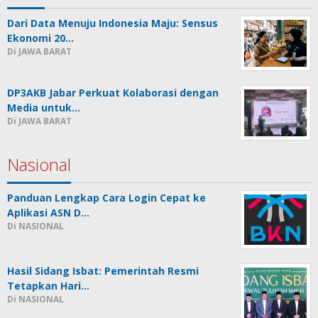
Dari Data Menuju Indonesia Maju: Sensus
Ekonomi 20…
Di JAWA BARAT
DP3AKB Jabar Perkuat Kolaborasi dengan
Media untuk…
Di JAWA BARAT
Nasional
Panduan Lengkap Cara Login Cepat ke
Aplikasi ASN D…
Di NASIONAL
Hasil Sidang Isbat: Pemerintah Resmi
Tetapkan Hari…
Di NASIONAL