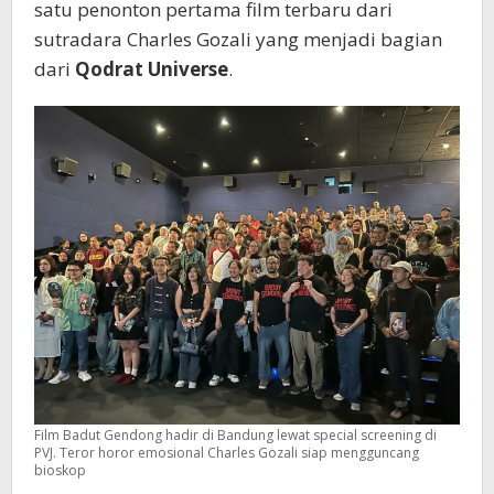
satu penonton pertama film terbaru dari
sutradara Charles Gozali yang menjadi bagian
dari
Qodrat Universe
.
Film Badut Gendong hadir di Bandung lewat special screening di
PVJ. Teror horor emosional Charles Gozali siap mengguncang
bioskop