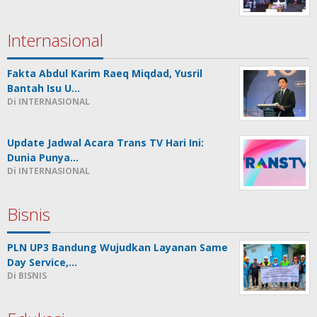
Internasional
Fakta Abdul Karim Raeq Miqdad, Yusril
Bantah Isu U…
Di INTERNASIONAL
Update Jadwal Acara Trans TV Hari Ini:
Dunia Punya…
Di INTERNASIONAL
Bisnis
PLN UP3 Bandung Wujudkan Layanan Same
Day Service,…
Di BISNIS