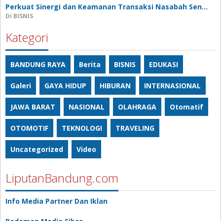
Perkuat Sinergi dan Keamanan Transaksi Nasabah Sen…
Di BISNIS
Kategori
BANDUNG RAYA
Berita
BISNIS
EDUKASI
Galeri
GAYA HIDUP
HIBURAN
INTERNASIONAL
JAWA BARAT
NASIONAL
OLAHRAGA
Otomatif
OTOMOTIF
TEKNOLOGI
TRAVELING
Uncategorized
Video
LiputanBandung.com
Info Media Partner Dan Iklan