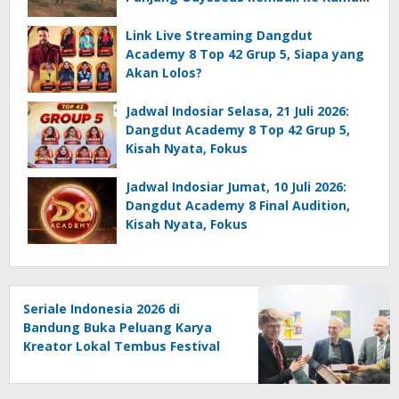
setelah Perang Troya
Link Live Streaming Dangdut
Academy 8 Top 42 Grup 5, Siapa yang
Akan Lolos?
Jadwal Indosiar Selasa, 21 Juli 2026:
Dangdut Academy 8 Top 42 Grup 5,
Kisah Nyata, Fokus
Jadwal Indosiar Jumat, 10 Juli 2026:
Dangdut Academy 8 Final Audition,
Kisah Nyata, Fokus
Seriale Indonesia 2026 di
Bandung Buka Peluang Karya
Kreator Lokal Tembus Festival
Jerman