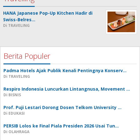
HANA Japanese Pop-Up Kitchen Hadir di
Swiss-Belres…
Di TRAVELING
Berita Populer
Padma Hotels Ajak Publik Kenali Pentingnya Konserv…
Di TRAVELING
Respiro Indonesia Luncurkan Lintangnusa, Movement …
Di BISNIS
Prof. Puji Lestari Dorong Dosen Telkom University …
Di EDUKASI
PERSIB Lolos ke Final Piala Presiden 2026 Usai Tun…
Di OLAHRAGA