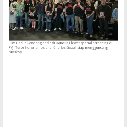
Film Badut Gendong hadir di Bandung lewat special screening di
PVJ. Teror horor emosional Charles Gozali siap mengguncang
bioskop