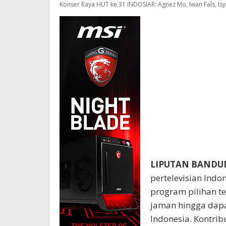
Konser Raya HUT ke 31 INDOSIAR: Agnez Mo, Iwan Fals, Is
LIPUTAN BANDU
pertelevisian Ind
program pilihan t
jaman hingga dapa
Indonesia. Kontri