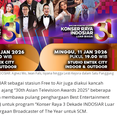
OSIAR: Agnez Mo, Iwan Fals, Isyana hingga Lesti Kejora dalam Satu Panggung
R sebagai stasiun Free to Air juga diakui kancah
a ajang “30th Asian Television Awards 2025” beberapa
an membawa pulang penghargaan Best Entertainment
l) untuk program “Konser Raya 3 Dekade INDOSIAR Luar
rgaan Broadcaster of The Year untuk SCM.