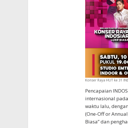
Konser Raya HUT ke 31 IND
Pencapaian INDOSIA
internasional pad
waktu lalu, deng
(One-Off or Annua
Biasa” dan pengha