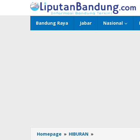
Lewati
ke
konten
Bandung Raya
Jabar
Nasional
Homepage
»
HIBURAN
»
Konser