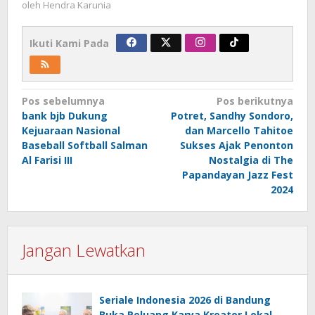
oleh
Hendra Karunia
Ikuti Kami Pada
Navigasi
Pos sebelumnya
Pos berikutnya
bank bjb Dukung
Potret, Sandhy Sondoro,
pos
Kejuaraan Nasional
dan Marcello Tahitoe
Baseball Softball Salman
Sukses Ajak Penonton
Al Farisi III
Nostalgia di The
Papandayan Jazz Fest
2024
Jangan Lewatkan
Seriale Indonesia 2026 di Bandung
Buka Peluang Karya Kreator Lokal