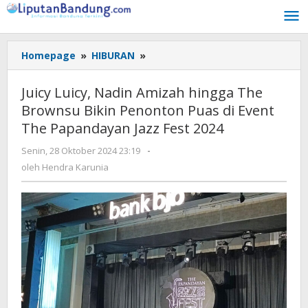
Lewati
ke
konten
Homepage
»
HIBURAN
»
Juicy
Luicy,
Nadin
Juicy Luicy, Nadin Amizah hingga The
Amizah
Brownsu Bikin Penonton Puas di Event
hingga
The Papandayan Jazz Fest 2024
The
Brownsu
Senin, 28 Oktober 2024 23:19
oleh
-
Bikin
Hendra
oleh
Hendra Karunia
Penonton
Karunia
Puas
di
Event
The
Papandayan
Jazz
Fest
2024