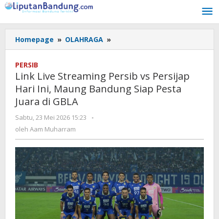
Lewati
ke
konten
Homepage
»
OLAHRAGA
»
Link
Live
Streaming
PERSIB
Persib
Link Live Streaming Persib vs Persijap
vs
Hari Ini, Maung Bandung Siap Pesta
Persijap
Juara di GBLA
Hari
Ini,
Sabtu, 23 Mei 2026 15:23
oleh
-
Maung
Aam
oleh
Aam Muharram
Bandung
Muharram
Siap
Pesta
Juara
di
GBLA