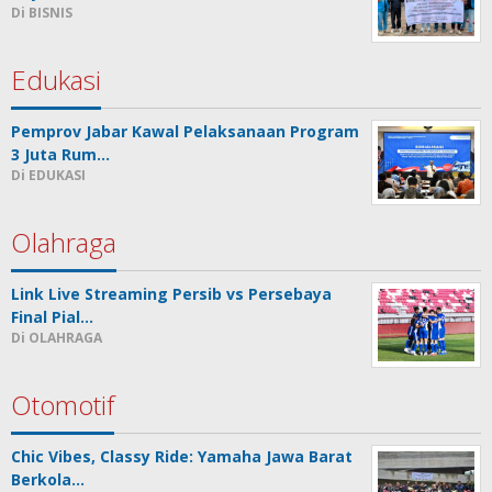
Di BISNIS
Edukasi
Pemprov Jabar Kawal Pelaksanaan Program
3 Juta Rum…
Di EDUKASI
Olahraga
Link Live Streaming Persib vs Persebaya
Final Pial…
Di OLAHRAGA
Otomotif
Chic Vibes, Classy Ride: Yamaha Jawa Barat
Berkola…