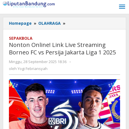
Lewati
ke
konten
Homepage
»
OLAHRAGA
»
Nonton
Online!
Link
SEPAKBOLA
Live
Nonton Online! Link Live Streaming
Streaming
Borneo FC vs Persija Jakarta Liga 1 2025
Borneo
FC
Minggu, 28 September 2025 18:36
oleh
-
vs
Yogi
oleh
Yogi Febriansyah
Persija
Febriansyah
Jakarta
Liga
1
2025