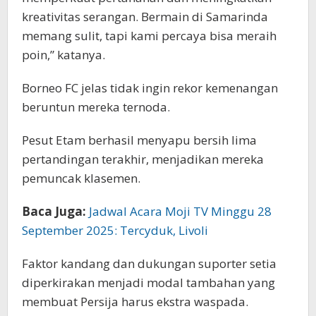
kreativitas serangan. Bermain di Samarinda
memang sulit, tapi kami percaya bisa meraih
poin,” katanya.
Borneo FC jelas tidak ingin rekor kemenangan
beruntun mereka ternoda.
Pesut Etam berhasil menyapu bersih lima
pertandingan terakhir, menjadikan mereka
pemuncak klasemen.
Baca Juga:
Jadwal Acara Moji TV Minggu 28
September 2025: Tercyduk, Livoli
Faktor kandang dan dukungan suporter setia
diperkirakan menjadi modal tambahan yang
membuat Persija harus ekstra waspada.