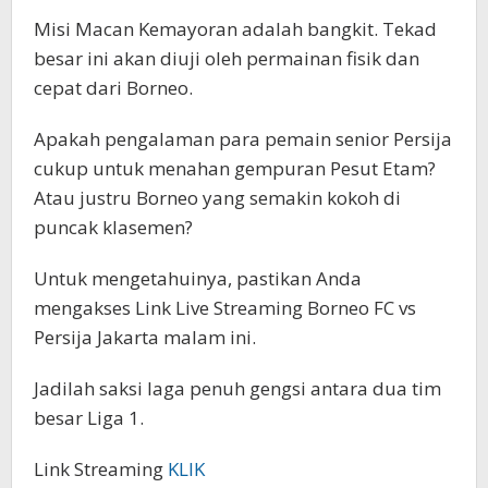
Misi Macan Kemayoran adalah bangkit. Tekad
besar ini akan diuji oleh permainan fisik dan
cepat dari Borneo.
Apakah pengalaman para pemain senior Persija
cukup untuk menahan gempuran Pesut Etam?
Atau justru Borneo yang semakin kokoh di
puncak klasemen?
Untuk mengetahuinya, pastikan Anda
mengakses Link Live Streaming Borneo FC vs
Persija Jakarta malam ini.
Jadilah saksi laga penuh gengsi antara dua tim
besar Liga 1.
Link Streaming
KLIK