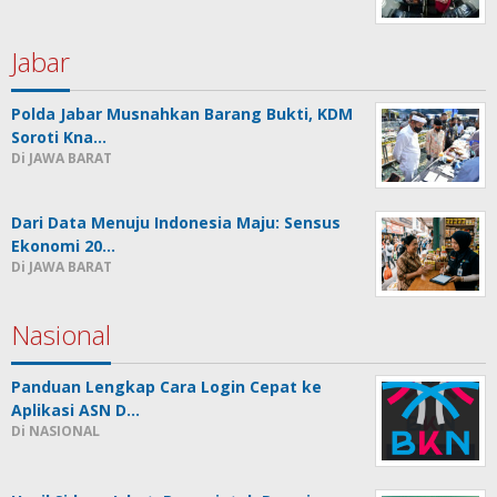
Jabar
Polda Jabar Musnahkan Barang Bukti, KDM
Soroti Kna…
Di JAWA BARAT
Dari Data Menuju Indonesia Maju: Sensus
Ekonomi 20…
Di JAWA BARAT
Nasional
Panduan Lengkap Cara Login Cepat ke
Aplikasi ASN D…
Di NASIONAL