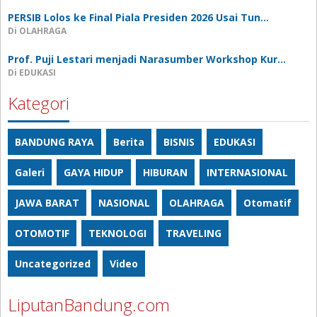
PERSIB Lolos ke Final Piala Presiden 2026 Usai Tun…
Di OLAHRAGA
Prof. Puji Lestari menjadi Narasumber Workshop Kur…
Di EDUKASI
Kategori
BANDUNG RAYA
Berita
BISNIS
EDUKASI
Galeri
GAYA HIDUP
HIBURAN
INTERNASIONAL
JAWA BARAT
NASIONAL
OLAHRAGA
Otomatif
OTOMOTIF
TEKNOLOGI
TRAVELING
Uncategorized
Video
LiputanBandung.com