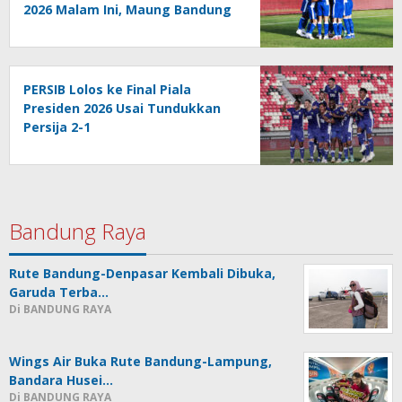
2026 Malam Ini, Maung Bandung
Bidik Gelar Kedua
PERSIB Lolos ke Final Piala
Presiden 2026 Usai Tundukkan
Persija 2-1
Bandung Raya
Rute Bandung-Denpasar Kembali Dibuka,
Garuda Terba…
Di BANDUNG RAYA
Wings Air Buka Rute Bandung-Lampung,
Bandara Husei…
Di BANDUNG RAYA