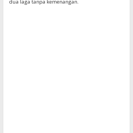
dua laga tanpa kemenangan.