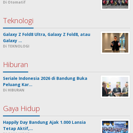
Di Otomatif
Teknologi
Galaxy Z Fold8 Ultra, Galaxy Z Fold8, atau
Galaxy …
Di TEKNOLOGI
Hiburan
Seriale Indonesia 2026 di Bandung Buka
Peluang Kar…
Di HIBURAN
Gaya Hidup
Happily Day Bandung Ajak 1.000 Lansia
Tetap Aktif,…