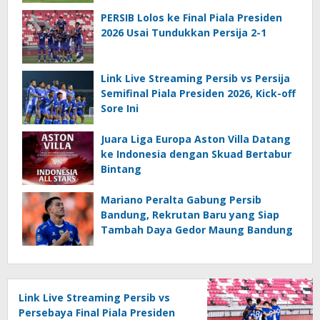
Gelar Kedua
PERSIB Lolos ke Final Piala Presiden
2026 Usai Tundukkan Persija 2-1
Link Live Streaming Persib vs Persija
Semifinal Piala Presiden 2026, Kick-off
Sore Ini
Juara Liga Europa Aston Villa Datang
ke Indonesia dengan Skuad Bertabur
Bintang
Mariano Peralta Gabung Persib
Bandung, Rekrutan Baru yang Siap
Tambah Daya Gedor Maung Bandung
Link Live Streaming Persib vs
Persebaya Final Piala Presiden