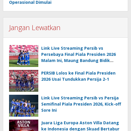
Operasional Dimulai
Jangan Lewatkan
Link Live Streaming Persib vs
Persebaya Final Piala Presiden 2026
Malam Ini, Maung Bandung Bidik
Gelar Kedua
PERSIB Lolos ke Final Piala Presiden
2026 Usai Tundukkan Persija 2-1
Link Live Streaming Persib vs Persija
Semifinal Piala Presiden 2026, Kick-off
Sore Ini
Juara Liga Europa Aston Villa Datang
ke Indonesia dengan Skuad Bertabur