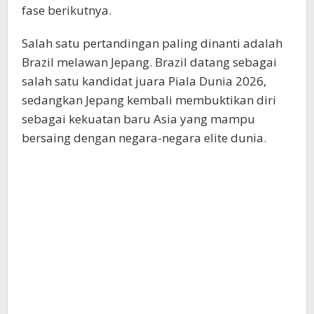
fase berikutnya.
Salah satu pertandingan paling dinanti adalah
Brazil melawan Jepang. Brazil datang sebagai
salah satu kandidat juara Piala Dunia 2026,
sedangkan Jepang kembali membuktikan diri
sebagai kekuatan baru Asia yang mampu
bersaing dengan negara-negara elite dunia.