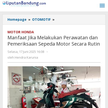
Lewati
ke
konten
Homepage
»
OTOMOTIF
»
Manfaat
Jika
Melakukan
MOTOR HONDA
Perawatan
Manfaat Jika Melakukan Perawatan dan
dan
Pemeriksaan Sepeda Motor Secara Rutin
Pemeriksaan
Sepeda
Selasa, 17 Juni 2025 16:08
oleh
-
Motor
Hendra
oleh
Hendra Karunia
Secara
Karunia
Rutin