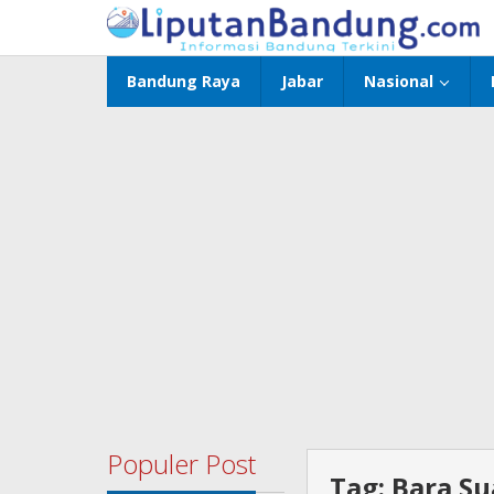
Lewati
ke
konten
Bandung Raya
Jabar
Nasional
Populer Post
Tag:
Bara Su