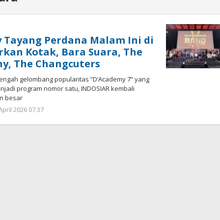
 Tayang Perdana Malam Ini di
irkan Kotak, Bara Suara, The
y, The Changcuters
engah gelombang popularitas “D’Academy 7” yang
jadi program nomor satu, INDOSIAR kembali
n besar
April 2026 07:37
oleh
Hendra
Karunia