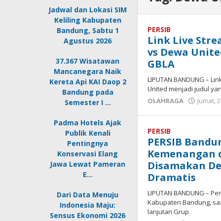
Jadwal dan Lokasi SIM
Keliling Kabupaten
PERSIB
Bandung, Sabtu 1
Link Live Str
Agustus 2026
vs Dewa Unite
37.367 Wisatawan
GBLA
Mancanegara Naik
LIPUTAN BANDUNG – Link
Kereta Api KAI Daop 2
United menjadi judul ya
Bandung pada
OLAHRAGA
Jumat, 
Semester I …
Padma Hotels Ajak
PERSIB
Publik Kenali
PERSIB Bandu
Pentingnya
Kemenangan di
Konservasi Elang
Disamakan De
Jawa Lewat Pameran
E…
Dramatis
LIPUTAN BANDUNG – Perta
Dari Data Menuju
Kabupaten Bandung, sa
Indonesia Maju:
lanjutan Grup
Sensus Ekonomi 2026