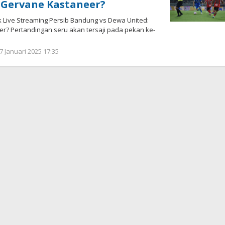
 Gervane Kastaneer?
 Live Streaming Persib Bandung vs Dewa United:
r? Pertandingan seru akan tersaji pada pekan ke-
7 Januari 2025 17:35
oleh
Yogi
Febriansyah