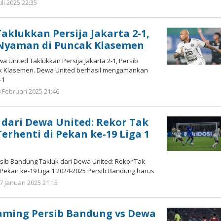
uli 2025 22:35
oleh
Hendra
Karunia
aklukkan Persija Jakarta 2-1,
 Nyaman di Puncak Klasemen
United Taklukkan Persija Jakarta 2-1, Persib
k Klasemen. Dewa United berhasil mengamankan
-1
8 Februari 2025 21:46
oleh
Yogi
Febriansyah
 dari Dewa United: Rekor Tak
erhenti di Pekan ke-19 Liga 1
ib Bandung Takluk dari Dewa United: Rekor Tak
 Pekan ke-19 Liga 1 2024-2025 Persib Bandung harus
7 Januari 2025 21:15
oleh
Yogi
Febriansyah
eaming Persib Bandung vs Dewa