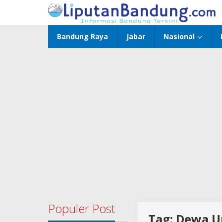
Lewati
ke
konten
Bandung Raya
Jabar
Nasional
Populer Post
Tag:
Dewa U