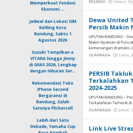
EDUKASI
Selasa, 8 J
Memperkuat Fondasi
Ekonomi …
Dewa United T
Jadwal dan Lokasi SIM
Persib Makin
Keliling Kota
Bandung, Sabtu 1
LIPUTAN BANDUNG – Dewa 
Agustus 2026
Makin Nyaman di Punca
kemenangan dramatis 2
Suzuki Tampilkan e
OLAHRAGA
Sabtu, 
VITARA hingga Jimny
di GIIAS 2026, Lengkap
dengan Hiburan Ser…
PERSIB Takluk
Terkalahkan T
Rekomendasi Toko
2024-2025
iPhone Second
Bergaransi di
LIPUTAN BANDUNG – Pers
Bandung, Salah
Terkalahkan Terhenti di
Satunya Flickercell
OLAHRAGA
Jumat, 1
Lebih dari Satu
Dekade, Yamaha Cup
Link Live Str
Race Kembali