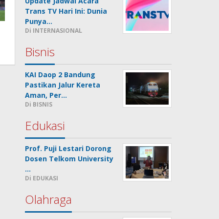
Update Jadwal Acara
Trans TV Hari Ini: Dunia
Punya…
Di INTERNASIONAL
Bisnis
KAI Daop 2 Bandung
Pastikan Jalur Kereta
Aman, Per…
Di BISNIS
Edukasi
Prof. Puji Lestari Dorong
Dosen Telkom University
…
Di EDUKASI
Olahraga