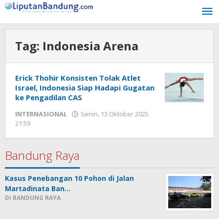
Lewati
ke
konten
Tag:
Indonesia Arena
Erick Thohir Konsisten Tolak Atlet
Israel, Indonesia Siap Hadapi Gugatan
ke Pengadilan CAS
INTERNASIONAL
Senin, 13 Oktober 2025
21:59
oleh
Yogi
Febriansyah
Bandung Raya
Kasus Penebangan 10 Pohon di Jalan
Martadinata Ban…
Di BANDUNG RAYA