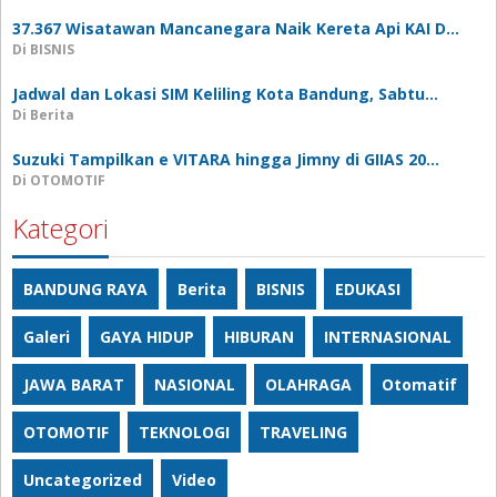
37.367 Wisatawan Mancanegara Naik Kereta Api KAI D…
Di BISNIS
Jadwal dan Lokasi SIM Keliling Kota Bandung, Sabtu…
Di Berita
Suzuki Tampilkan e VITARA hingga Jimny di GIIAS 20…
Di OTOMOTIF
Kategori
BANDUNG RAYA
Berita
BISNIS
EDUKASI
Galeri
GAYA HIDUP
HIBURAN
INTERNASIONAL
JAWA BARAT
NASIONAL
OLAHRAGA
Otomatif
OTOMOTIF
TEKNOLOGI
TRAVELING
Uncategorized
Video