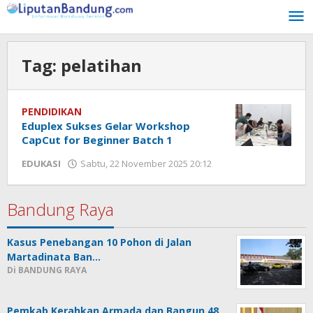
Lewati
ke
konten
Tag:
pelatihan
PENDIDIKAN
Eduplex Sukses Gelar Workshop
CapCut for Beginner Batch 1
EDUKASI
Sabtu, 22 November 2025 20:12
oleh
Yusuf
Ariyanto
Bandung Raya
Kasus Penebangan 10 Pohon di Jalan
Martadinata Ban…
Di BANDUNG RAYA
Pemkab Kerahkan Armada dan Bangun 48