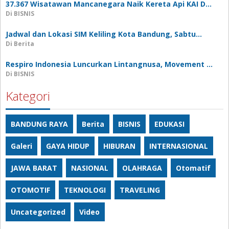
37.367 Wisatawan Mancanegara Naik Kereta Api KAI D…
Di BISNIS
Jadwal dan Lokasi SIM Keliling Kota Bandung, Sabtu…
Di Berita
Respiro Indonesia Luncurkan Lintangnusa, Movement …
Di BISNIS
Kategori
BANDUNG RAYA
Berita
BISNIS
EDUKASI
Galeri
GAYA HIDUP
HIBURAN
INTERNASIONAL
JAWA BARAT
NASIONAL
OLAHRAGA
Otomatif
OTOMOTIF
TEKNOLOGI
TRAVELING
Uncategorized
Video