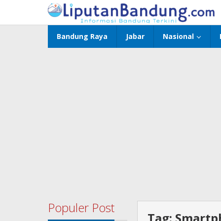
Lewati
ke
konten
Bandung Raya
Jabar
Nasional
Populer Post
Tag:
Smartp