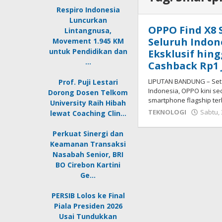
Respiro Indonesia
Luncurkan
OPPO Find X8 S
Lintangnusa,
Seluruh Indo
Movement 1.945 KM
untuk Pendidikan dan
Eksklusif hing
…
Cashback Rp1 
LIPUTAN BANDUNG – Setel
Prof. Puji Lestari
Indonesia, OPPO kini 
Dorong Dosen Telkom
smartphone flagship te
University Raih Hibah
TEKNOLOGI
Sabtu,
lewat Coaching Clin…
Perkuat Sinergi dan
Keamanan Transaksi
Nasabah Senior, BRI
BO Cirebon Kartini
Ge…
PERSIB Lolos ke Final
Piala Presiden 2026
Usai Tundukkan