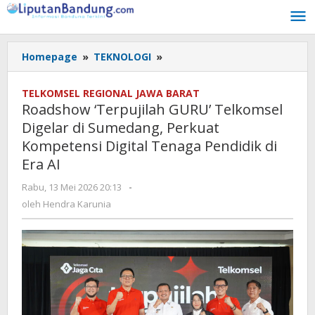
Lewati
ke
konten
Homepage
»
TEKNOLOGI
»
Roadshow
'Terpujilah
GURU'
TELKOMSEL REGIONAL JAWA BARAT
Telkomsel
Roadshow ‘Terpujilah GURU’ Telkomsel
Digelar
Digelar di Sumedang, Perkuat
di
Kompetensi Digital Tenaga Pendidik di
Sumedang,
Perkuat
Era AI
Kompetensi
Rabu, 13 Mei 2026 20:13
oleh
-
Digital
Hendra
oleh
Hendra Karunia
Tenaga
Karunia
Pendidik
di
Era
AI