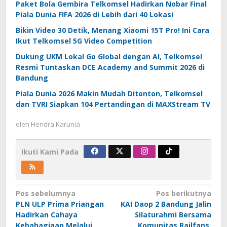
Paket Bola Gembira Telkomsel Hadirkan Nobar Final
Piala Dunia FIFA 2026 di Lebih dari 40 Lokasi
Bikin Video 30 Detik, Menang Xiaomi 15T Pro! Ini Cara
Ikut Telkomsel 5G Video Competition
Dukung UKM Lokal Go Global dengan AI, Telkomsel
Resmi Tuntaskan DCE Academy and Summit 2026 di
Bandung
Piala Dunia 2026 Makin Mudah Ditonton, Telkomsel
dan TVRI Siapkan 104 Pertandingan di MAXStream TV
oleh
Hendra Karunia
Ikuti Kami Pada
Navigasi
Pos sebelumnya
Pos berikutnya
PLN ULP Prima Priangan
KAI Daop 2 Bandung Jalin
pos
Hadirkan Cahaya
Silaturahmi Bersama
Kebahagiaan Melalui
Komunitas Railfans,