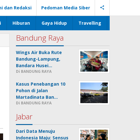
i dan Redaksi
Pedoman Media Siber
i
Hiburan
Gaya Hidup
Travelling
Bandung Raya
Wings Air Buka Rute
Bandung-Lampung,
Bandara Husei…
Di BANDUNG RAYA
Kasus Penebangan 10
Pohon di Jalan
Martadinata Ban…
Di BANDUNG RAYA
Jabar
Dari Data Menuju
Indonesia Maju: Sensus