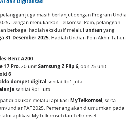
AI dan Digitalisasi
as pelanggan juga masih berlanjut dengan Program Undi
2025
.
Dengan menukarkan Telkomsel Poin, pelanggan
n berbagai hadiah eksklusif melalui
undian
yang
ga 31 Desember 2025
. Hadiah Undian Poin Akhir Tahun
es-Benz A200
e 17 Pro
, 20 unit
Samsung Z Flip 6
, dan 25 unit
old 6
aldo dompet digital
senilai Rp1 juta
elanja
senilai Rp1 juta
pat dilakukan melalui aplikasi
MyTelkomsel
, serta
.com/undianPAT2025. Pemenang akan diumumkan pada
elalui aplikasi MyTelkomsel dan Telkomsel.