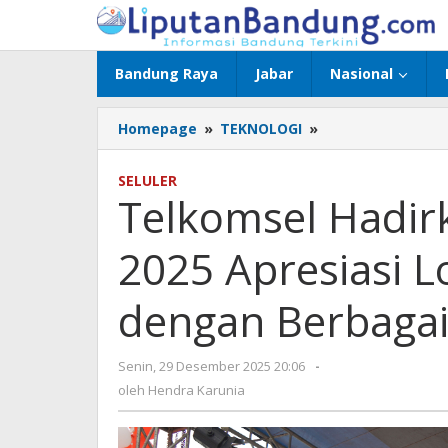
Lewati
ke
konten
Bandung Raya
Jabar
Nasional
Homepage
»
TEKNOLOGI
»
Telkomsel
Hadirkan
Connect
SELULER
Fest
Telkomsel Hadir
Dago
2025
2025 Apresiasi L
Apresiasi
Loyalitas
Pelanggan
dengan Berbagai
dengan
Berbagai
Keseruan
Senin, 29 Desember 2025 20:06
oleh
-
Hendra
oleh
Hendra Karunia
Karunia