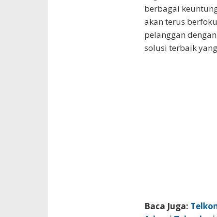
berbagai keuntun
akan terus berfo
pelanggan dengan s
solusi terbaik yan
Baca Juga:
Telko