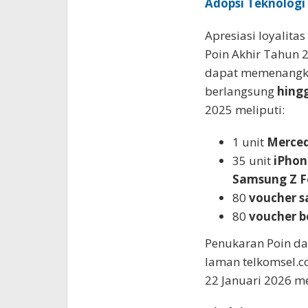
Adopsi Teknologi 
Apresiasi loyalit
Poin Akhir Tahun 
dapat memenangka
berlangsung
hing
2025 meliputi:
1 unit
Merced
35 unit
iPhon
Samsung Z F
80
voucher s
80
voucher b
Penukaran Poin da
laman telkomsel
22 Januari 2026 m