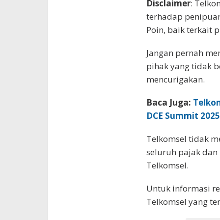
Disclaimer
: Telk
terhadap penipua
Poin, baik terkai
Jangan pernah me
pihak yang tidak b
mencurigakan.
Baca Juga:
Telko
DCE Summit 202
Telkomsel tidak m
seluruh pajak dan
Telkomsel.
Untuk informasi r
Telkomsel yang terv