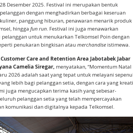
8 Desember 2025. Festival ini merupakan bentuk
as pelanggan dengan menghadirkan berbagai keseruan
al kuliner, panggung hiburan, penawaran menarik produk
msel, hingga
fun run
. Festival ini juga menawarkan
i pelanggan untuk menukarkan Telkomsel Poin dengan
seperti penukaran bingkisan atau
merchandise
istimewa.
Customer Care and Retention Area Jabotabek Jabar
yana Camelia Siregar,
menyatakan, “Momentum Natal
ru 2026 adalah saat yang tepat untuk melayani sepenu
ang lebih bagi pelanggan setia, dengan cara yang kreati
i juga mengucapkan terima kasih yang sebesar-
eluruh pelanggan setia yang telah mempercayakan
n komunikasi dan digitalnya kepada Telkomsel.