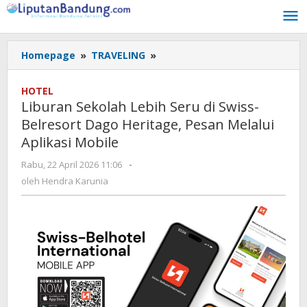
Lewati
ke
konten
Homepage
»
TRAVELING
»
Liburan
Sekolah
Lebih
HOTEL
Seru
Liburan Sekolah Lebih Seru di Swiss-
di
Belresort Dago Heritage, Pesan Melalui
Swiss-
Aplikasi Mobile
Belresort
Dago
Rabu, 22 April 2026 11:06
oleh
-
Heritage,
Hendra
oleh
Hendra Karunia
Pesan
Karunia
Melalui
Aplikasi
Mobile