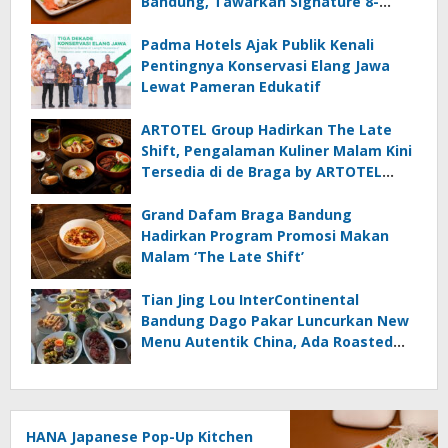
Bandung, Tawarkan Signature 8-
Course Omakase
Padma Hotels Ajak Publik Kenali
Pentingnya Konservasi Elang Jawa
Lewat Pameran Edukatif
ARTOTEL Group Hadirkan The Late
Shift, Pengalaman Kuliner Malam Kini
Tersedia di de Braga by ARTOTEL
Bandung
Grand Dafam Braga Bandung
Hadirkan Program Promosi Makan
Malam ‘The Late Shift’
Tian Jing Lou InterContinental
Bandung Dago Pakar Luncurkan New
Menu Autentik China, Ada Roasted
Duck dan Dim Sum Baru
HANA Japanese Pop-Up Kitchen