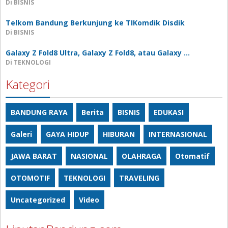
Di BISNIS
Telkom Bandung Berkunjung ke TIKomdik Disdik
Di BISNIS
Galaxy Z Fold8 Ultra, Galaxy Z Fold8, atau Galaxy …
Di TEKNOLOGI
Kategori
BANDUNG RAYA
Berita
BISNIS
EDUKASI
Galeri
GAYA HIDUP
HIBURAN
INTERNASIONAL
JAWA BARAT
NASIONAL
OLAHRAGA
Otomatif
OTOMOTIF
TEKNOLOGI
TRAVELING
Uncategorized
Video