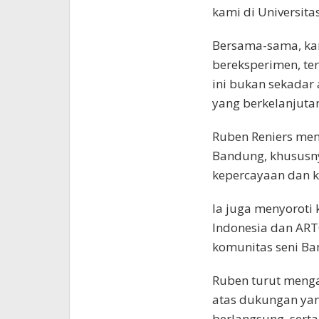
kami di Universita
Bersama-sama, ka
bereksperimen, t
ini bukan sekadar 
yang berkelanjutan
Ruben Reniers men
Bandung, khususn
kepercayaan dan 
Ia juga menyoroti
Indonesia dan AR
komunitas seni Ba
Ruben turut menga
atas dukungan yan
berlangsung, ser