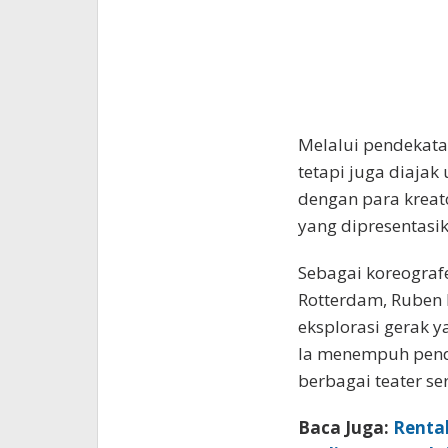
Melalui pendekatan
tetapi juga diajak
dengan para kreato
yang dipresentasi
Sebagai koreografe
Rotterdam, Ruben 
eksplorasi gerak y
Ia menempuh pendi
berbagai teater se
Baca Juga:
Renta