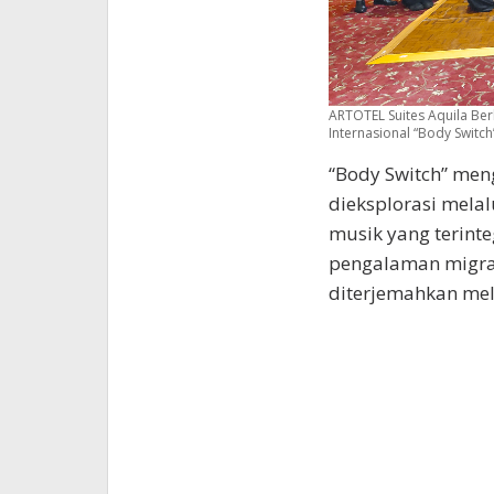
ARTOTEL Suites Aquila Ber
Internasional “Body Switch
“Body Switch” meng
dieksplorasi melal
musik yang terint
pengalaman migra
diterjemahkan mel