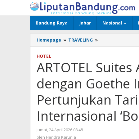
Lewati
ke
konten
Bandung Raya
Jabar
Nasional
Homepage
»
TRAVELING
»
ARTOTEL
Suites
Aquila
HOTEL
Berkolaborasi
ARTOTEL Suites 
dengan
Goethe
dengan Goethe I
Institut
Hadirkan
Pertunjukan
Pertunjukan Tar
Tari
Kontemporer
Internasional ‘Bo
Internasional
'Body
Switch'
Jumat, 24 April 2026 08:48
oleh
-
Hendra
oleh
Hendra Karunia