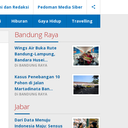
i dan Redaksi
Pedoman Media Siber
i
Hiburan
Gaya Hidup
Travelling
Bandung Raya
Wings Air Buka Rute
Bandung-Lampung,
Bandara Husei…
Di BANDUNG RAYA
Kasus Penebangan 10
Pohon di Jalan
Martadinata Ban…
Di BANDUNG RAYA
Jabar
Dari Data Menuju
Indonesia Maju: Sensus