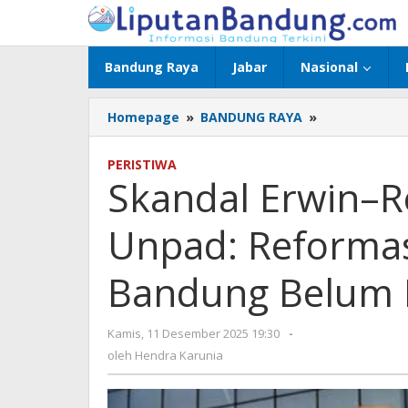
Lewati
ke
konten
Bandung Raya
Jabar
Nasional
Homepage
»
BANDUNG RAYA
»
Skandal
Erwin–
Rendiana,
PERISTIWA
Akademisi
Skandal Erwin–R
Unpad:
Reformasi
Unpad: Reformas
Tata
Kelola
Pemkot
Bandung Belum 
Bandung
Belum
Berjalan
Kamis, 11 Desember 2025 19:30
oleh
-
Maksimal
Hendra
oleh
Hendra Karunia
Karunia