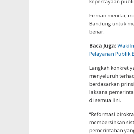
kepercayaan publik
Firman menilai, m
Bandung untuk men
benar.
Baca Juga:
Wakiln
Pelayanan Publik 
Langkah konkret y
menyeluruh terha
berdasarkan prinsi
laksana pemerinta
di semua lini.
“Reformasi birokr
membersihkan sist
pemerintahan yang