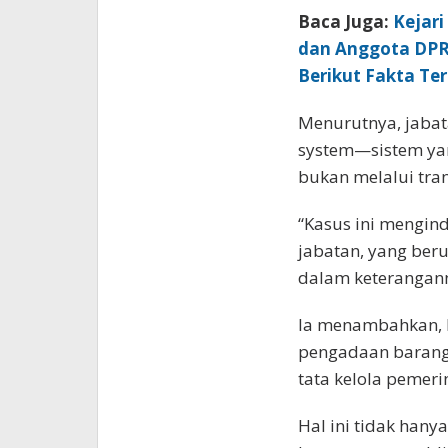
Baca Juga:
Kejar
dan Anggota DPR
Berikut Fakta Te
Menurutnya, jabata
system—sistem yan
bukan melalui tran
“Kasus ini mengin
jabatan, yang beru
dalam keterangann
Ia menambahkan, k
pengadaan barang 
tata kelola pemeri
Hal ini tidak han