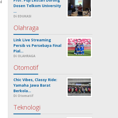
Prof. Puji Lestari Dorong
i
Dosen Telkom University
…
Di EDUKASI
Olahraga
Link Live Streaming
Persib vs Persebaya Final
Pial…
Di OLAHRAGA
Otomotif
Chic Vibes, Classy Ride:
Yamaha Jawa Barat
Berkola…
Di Otomatif
Teknologi