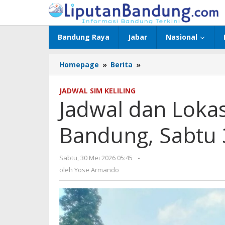
Lewati
ke
konten
Bandung Raya
Jabar
Nasional
Homepage
»
Berita
»
Jadwal
dan
Lokasi
JADWAL SIM KELILING
SIM
Jadwal dan Lokas
Keliling
Kota
Bandung, Sabtu 
Bandung,
Sabtu
30
Sabtu, 30 Mei 2026 05:45
oleh
-
Mei
Yose
oleh
Yose Armando
2026
Armando