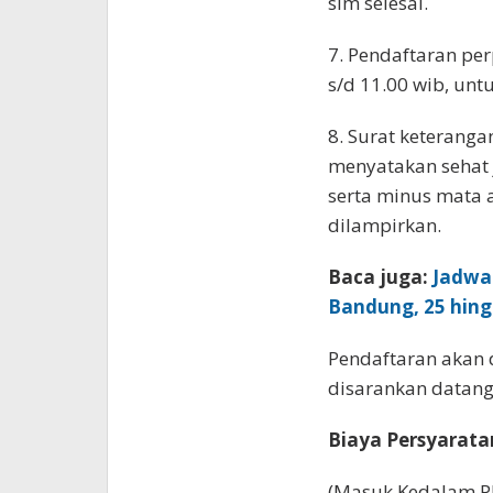
sim selesai.
7. Pendaftaran per
s/d 11.00 wib, unt
8. Surat keteranga
menyatakan sehat ja
serta minus mata 
dilampirkan.
Baca juga:
Jadwa
Bandung, 25 hing
Pendaftaran akan 
disarankan datang
Biaya Persyarata
(Masuk Kedalam P