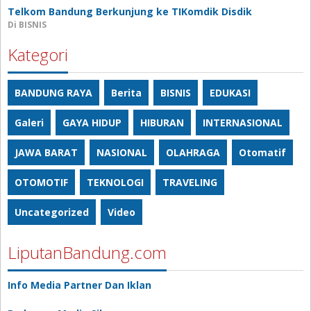
Telkom Bandung Berkunjung ke TIKomdik Disdik
Di BISNIS
Kategori
BANDUNG RAYA
Berita
BISNIS
EDUKASI
Galeri
GAYA HIDUP
HIBURAN
INTERNASIONAL
JAWA BARAT
NASIONAL
OLAHRAGA
Otomatif
OTOMOTIF
TEKNOLOGI
TRAVELING
Uncategorized
Video
LiputanBandung.com
Info Media Partner Dan Iklan