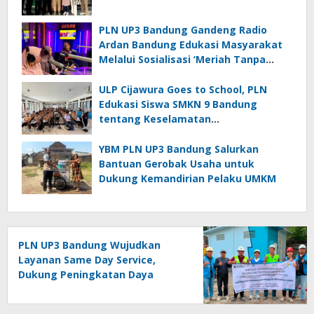
PLN UP3 Bandung Gandeng Radio
Ardan Bandung Edukasi Masyarakat
Melalui Sosialisasi ‘Meriah Tanpa
Bahaya; Bijak Memasang Umbul-
Umbul di Dekat Jaringan Listrik’
ULP Cijawura Goes to School, PLN
Edukasi Siswa SMKN 9 Bandung
tentang Keselamatan
Ketenagalistrikan
YBM PLN UP3 Bandung Salurkan
Bantuan Gerobak Usaha untuk
Dukung Kemandirian Pelaku UMKM
PLN UP3 Bandung Wujudkan
Layanan Same Day Service,
Dukung Peningkatan Daya
Universitas Kebangsaan
Republik Indonesia