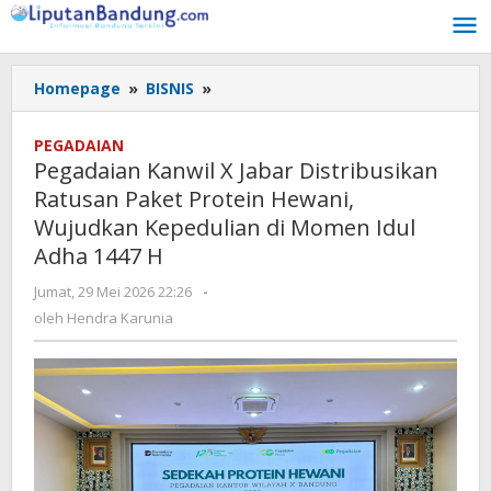
Lewati
ke
konten
Homepage
»
BISNIS
»
Pegadaian
Kanwil
X
PEGADAIAN
Jabar
Pegadaian Kanwil X Jabar Distribusikan
Distribusikan
Ratusan Paket Protein Hewani,
Ratusan
Wujudkan Kepedulian di Momen Idul
Paket
Protein
Adha 1447 H
Hewani,
Jumat, 29 Mei 2026 22:26
oleh
-
Wujudkan
Hendra
oleh
Hendra Karunia
Kepedulian
Karunia
di
Momen
Idul
Adha
1447
H