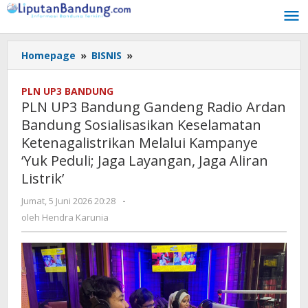
Lewati
ke
konten
Homepage
»
BISNIS
»
PLN
UP3
Bandung
PLN UP3 BANDUNG
Gandeng
PLN UP3 Bandung Gandeng Radio Ardan
Radio
Bandung Sosialisasikan Keselamatan
Ardan
Ketenagalistrikan Melalui Kampanye
Bandung
Sosialisasikan
‘Yuk Peduli; Jaga Layangan, Jaga Aliran
Keselamatan
Listrik’
Ketenagalistrikan
Melalui
Jumat, 5 Juni 2026 20:28
oleh
-
Hendra
Kampanye
oleh
Hendra Karunia
Karunia
'Yuk
Peduli;
Jaga
Layangan,
Jaga
Aliran