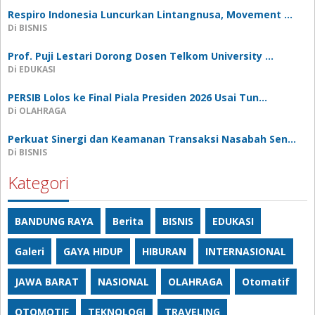
Respiro Indonesia Luncurkan Lintangnusa, Movement …
Di BISNIS
Prof. Puji Lestari Dorong Dosen Telkom University …
Di EDUKASI
PERSIB Lolos ke Final Piala Presiden 2026 Usai Tun…
Di OLAHRAGA
Perkuat Sinergi dan Keamanan Transaksi Nasabah Sen…
Di BISNIS
Kategori
BANDUNG RAYA
Berita
BISNIS
EDUKASI
Galeri
GAYA HIDUP
HIBURAN
INTERNASIONAL
JAWA BARAT
NASIONAL
OLAHRAGA
Otomatif
OTOMOTIF
TEKNOLOGI
TRAVELING