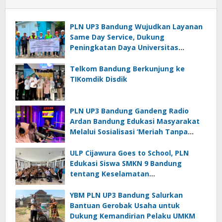
PLN UP3 Bandung Wujudkan Layanan
Same Day Service, Dukung
Peningkatan Daya Universitas
Kebangsaan Republik Indonesia
Telkom Bandung Berkunjung ke
TIKomdik Disdik
PLN UP3 Bandung Gandeng Radio
Ardan Bandung Edukasi Masyarakat
Melalui Sosialisasi ‘Meriah Tanpa
Bahaya; Bijak Memasang Umbul-
Umbul di Dekat Jaringan Listrik’
ULP Cijawura Goes to School, PLN
Edukasi Siswa SMKN 9 Bandung
tentang Keselamatan
Ketenagalistrikan
YBM PLN UP3 Bandung Salurkan
Bantuan Gerobak Usaha untuk
Dukung Kemandirian Pelaku UMKM