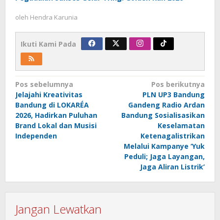
oleh
Hendra Karunia
Ikuti Kami Pada
Navigasi
Pos sebelumnya
Pos berikutnya
Jelajahi Kreativitas
PLN UP3 Bandung
pos
Bandung di LOKARÉA
Gandeng Radio Ardan
2026, Hadirkan Puluhan
Bandung Sosialisasikan
Brand Lokal dan Musisi
Keselamatan
Independen
Ketenagalistrikan
Melalui Kampanye ‘Yuk
Peduli; Jaga Layangan,
Jaga Aliran Listrik’
Jangan Lewatkan