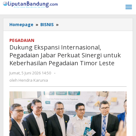
Lewati
ke
konten
Homepage
»
BISNIS
»
Dukung
Ekspansi
Internasional,
PEGADAIAN
Pegadaian
Dukung Ekspansi Internasional,
Jabar
Pegadaian Jabar Perkuat Sinergi untuk
Perkuat
Keberhasilan Pegadaian Timor Leste
Sinergi
untuk
Jumat, 5 Juni 2026 14:50
oleh
-
Keberhasilan
Hendra
oleh
Hendra Karunia
Pegadaian
Karunia
Timor
Leste