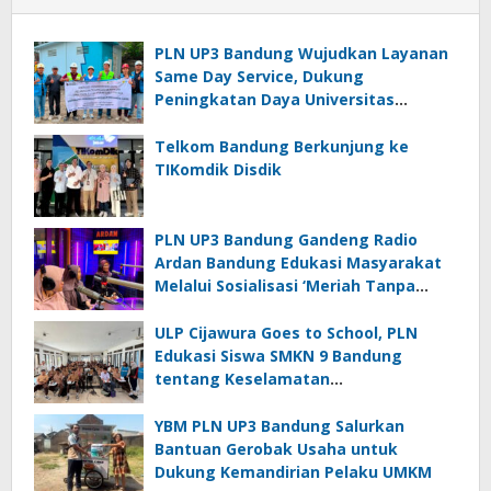
PLN UP3 Bandung Wujudkan Layanan
Same Day Service, Dukung
Peningkatan Daya Universitas
Kebangsaan Republik Indonesia
Telkom Bandung Berkunjung ke
TIKomdik Disdik
PLN UP3 Bandung Gandeng Radio
Ardan Bandung Edukasi Masyarakat
Melalui Sosialisasi ‘Meriah Tanpa
Bahaya; Bijak Memasang Umbul-
Umbul di Dekat Jaringan Listrik’
ULP Cijawura Goes to School, PLN
Edukasi Siswa SMKN 9 Bandung
tentang Keselamatan
Ketenagalistrikan
YBM PLN UP3 Bandung Salurkan
Bantuan Gerobak Usaha untuk
Dukung Kemandirian Pelaku UMKM