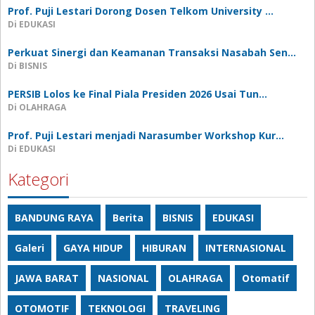
Prof. Puji Lestari Dorong Dosen Telkom University …
Di EDUKASI
Perkuat Sinergi dan Keamanan Transaksi Nasabah Sen…
Di BISNIS
PERSIB Lolos ke Final Piala Presiden 2026 Usai Tun…
Di OLAHRAGA
Prof. Puji Lestari menjadi Narasumber Workshop Kur…
Di EDUKASI
Kategori
BANDUNG RAYA
Berita
BISNIS
EDUKASI
Galeri
GAYA HIDUP
HIBURAN
INTERNASIONAL
JAWA BARAT
NASIONAL
OLAHRAGA
Otomatif
OTOMOTIF
TEKNOLOGI
TRAVELING