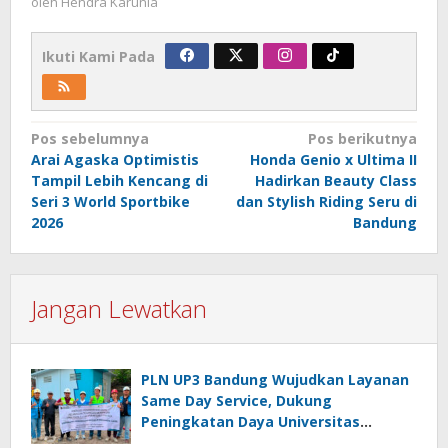
oleh
Hendra Karunia
Ikuti Kami Pada
Navigasi
Pos sebelumnya
Pos berikutnya
Arai Agaska Optimistis
Honda Genio x Ultima II
pos
Tampil Lebih Kencang di
Hadirkan Beauty Class
Seri 3 World Sportbike
dan Stylish Riding Seru di
2026
Bandung
Jangan Lewatkan
PLN UP3 Bandung Wujudkan Layanan
Same Day Service, Dukung
Peningkatan Daya Universitas
Kebangsaan Republik Indonesia