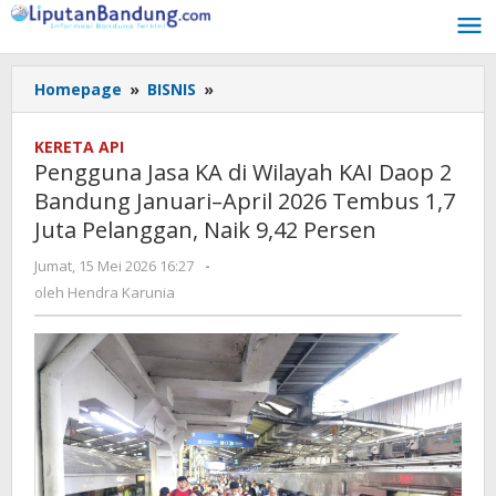
Lewati
ke
konten
Homepage
»
BISNIS
»
Pengguna
Jasa
KA
KERETA API
di
Pengguna Jasa KA di Wilayah KAI Daop 2
Wilayah
Bandung Januari–April 2026 Tembus 1,7
KAI
Juta Pelanggan, Naik 9,42 Persen
Daop
2
Jumat, 15 Mei 2026 16:27
oleh
-
Bandung
Hendra
oleh
Hendra Karunia
Januari–
Karunia
April
2026
Tembus
1,7
Juta
Pelanggan,
Naik
9,42