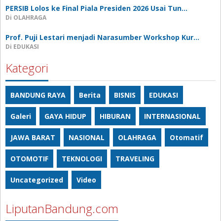
PERSIB Lolos ke Final Piala Presiden 2026 Usai Tun…
Di OLAHRAGA
Prof. Puji Lestari menjadi Narasumber Workshop Kur…
Di EDUKASI
Kategori
BANDUNG RAYA
Berita
BISNIS
EDUKASI
Galeri
GAYA HIDUP
HIBURAN
INTERNASIONAL
JAWA BARAT
NASIONAL
OLAHRAGA
Otomatif
OTOMOTIF
TEKNOLOGI
TRAVELING
Uncategorized
Video
LiputanBandung.com