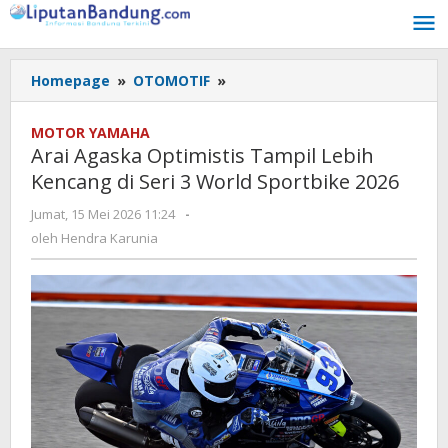
Lewati
ke
konten
Homepage
»
OTOMOTIF
»
Arai
Agaska
Optimistis
MOTOR YAMAHA
Tampil
Arai Agaska Optimistis Tampil Lebih
Lebih
Kencang di Seri 3 World Sportbike 2026
Kencang
di
Jumat, 15 Mei 2026 11:24
oleh
-
Seri
Hendra
oleh
Hendra Karunia
3
Karunia
World
Sportbike
2026