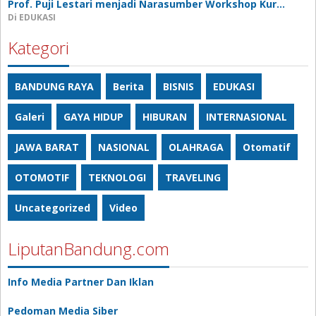
Prof. Puji Lestari menjadi Narasumber Workshop Kur…
Di EDUKASI
Kategori
BANDUNG RAYA
Berita
BISNIS
EDUKASI
Galeri
GAYA HIDUP
HIBURAN
INTERNASIONAL
JAWA BARAT
NASIONAL
OLAHRAGA
Otomatif
OTOMOTIF
TEKNOLOGI
TRAVELING
Uncategorized
Video
LiputanBandung.com
Info Media Partner Dan Iklan
Pedoman Media Siber