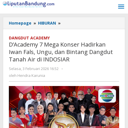
Lewati
ke
konten
Homepage
»
HIBURAN
»
D’Academy
7
Mega
DANGDUT ACADEMY
Konser
D’Academy 7 Mega Konser Hadirkan
Hadirkan
Iwan Fals, Ungu, dan Bintang Dangdut
Iwan
Tanah Air di INDOSIAR
Fals,
Ungu,
Selasa, 3 Februari 2026 16:52
oleh
-
dan
Hendra
oleh
Hendra Karunia
Bintang
Karunia
Dangdut
Tanah
Air
di
INDOSIAR