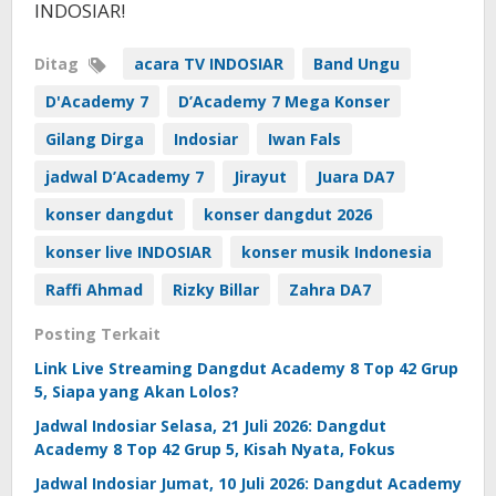
INDOSIAR!
Ditag
acara TV INDOSIAR
Band Ungu
D'Academy 7
D’Academy 7 Mega Konser
Gilang Dirga
Indosiar
Iwan Fals
jadwal D’Academy 7
Jirayut
Juara DA7
konser dangdut
konser dangdut 2026
konser live INDOSIAR
konser musik Indonesia
Raffi Ahmad
Rizky Billar
Zahra DA7
Posting Terkait
Link Live Streaming Dangdut Academy 8 Top 42 Grup
5, Siapa yang Akan Lolos?
Jadwal Indosiar Selasa, 21 Juli 2026: Dangdut
Academy 8 Top 42 Grup 5, Kisah Nyata, Fokus
Jadwal Indosiar Jumat, 10 Juli 2026: Dangdut Academy