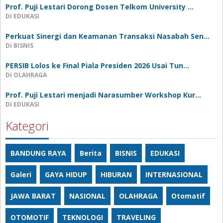
Prof. Puji Lestari Dorong Dosen Telkom University …
Di EDUKASI
Perkuat Sinergi dan Keamanan Transaksi Nasabah Sen…
Di BISNIS
PERSIB Lolos ke Final Piala Presiden 2026 Usai Tun…
Di OLAHRAGA
Prof. Puji Lestari menjadi Narasumber Workshop Kur…
Di EDUKASI
Kategori
BANDUNG RAYA
Berita
BISNIS
EDUKASI
Galeri
GAYA HIDUP
HIBURAN
INTERNASIONAL
JAWA BARAT
NASIONAL
OLAHRAGA
Otomatif
OTOMOTIF
TEKNOLOGI
TRAVELING