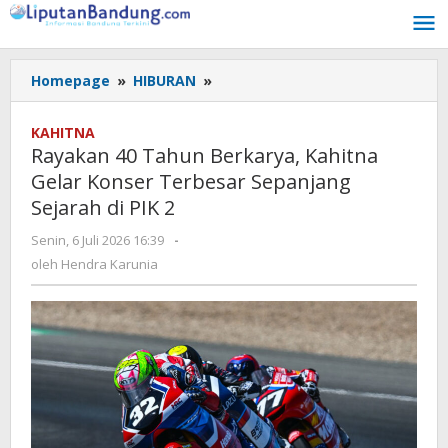
Lewati
ke
konten
Homepage
»
HIBURAN
»
Rayakan
40
Tahun
KAHITNA
Berkarya,
Rayakan 40 Tahun Berkarya, Kahitna
Kahitna
Gelar Konser Terbesar Sepanjang
Gelar
Sejarah di PIK 2
Konser
Terbesar
Senin, 6 Juli 2026 16:39
oleh
-
Sepanjang
Hendra
oleh
Hendra Karunia
Sejarah
Karunia
di
PIK
2