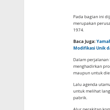
Pada bagian ini d
merupakan perusah
1974.
Baca Juga:
Yamaha
Modifikasi Unik 
Dalam perjalanan h
menghadirkan prod
maupun untuk diek
Lalu agenda utama
untuk melihat lan
pabrik.
Alur perakitan k