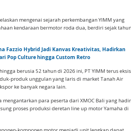
ijelaskan mengenai sejarah perkembangan YIMM yang
aan kendaraan bermotor roda dua, berdiri sejak tahu
 Fazzio Hybrid Jadi Kanvas Kreativitas, Hadirkan
dari Pop Culture hingga Custom Retro
ingga berusia 52 tahun di 2026 ini, PT YIMM terus eksi
uk-produk unggulan yang laris di market Tanah Air
spor ke banyak negara lain.
 mengantarkan para peserta dari XMOC Bali yang hadi
gsung proses produksi deretan line up motor Yamaha di
omponen-komponen motor menjadi unit lengkap dapat