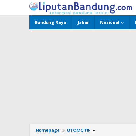
Lewati
ke
konten
Bandung Raya
Jabar
Nasional
Homepage
»
OTOMOTIF
»
XMAX