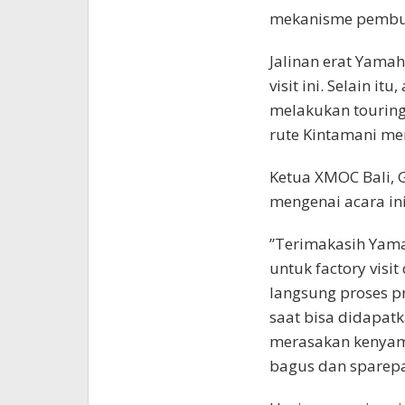
mekanisme pembu
Jalinan erat Yama
visit ini. Selain 
melakukan tourin
rute Kintamani me
Ketua XMOC Bali, 
mengenai acara ini
”Terimakasih Yam
untuk factory vis
langsung proses p
saat bisa didapat
merasakan kenyama
bagus dan sparepa