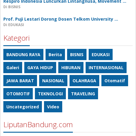
Respiro Indonesia Luncurkan Lintangnusa, Movement …
Di BISNIS
Prof. Puji Lestari Dorong Dosen Telkom University …
Di EDUKASI
Kategori
BANDUNG RAYA
Berita
BISNIS
EDUKASI
Galeri
GAYA HIDUP
HIBURAN
INTERNASIONAL
JAWA BARAT
NASIONAL
OLAHRAGA
Otomatif
OTOMOTIF
TEKNOLOGI
TRAVELING
Uncategorized
Video
LiputanBandung.com