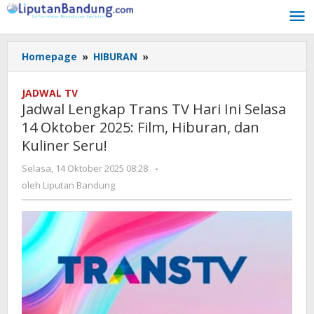
Lewati
ke
konten
Homepage
»
HIBURAN
»
Jadwal
Lengkap
Trans
JADWAL TV
TV
Jadwal Lengkap Trans TV Hari Ini Selasa
Hari
14 Oktober 2025: Film, Hiburan, dan
Ini
Kuliner Seru!
Selasa
14
Selasa, 14 Oktober 2025 08:28
oleh
-
Oktober
Liputan
oleh
Liputan Bandung
2025:
Bandung
Film,
Hiburan,
dan
Kuliner
Seru!