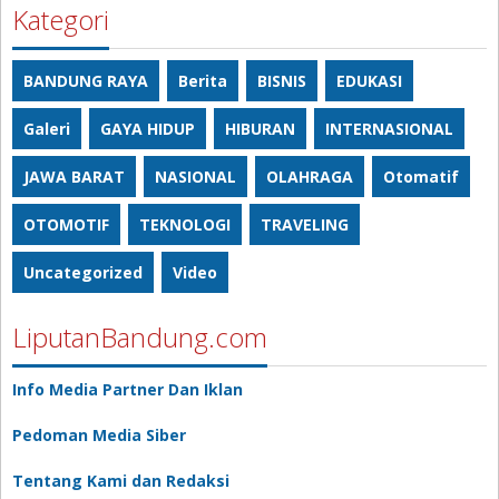
Kategori
BANDUNG RAYA
Berita
BISNIS
EDUKASI
Galeri
GAYA HIDUP
HIBURAN
INTERNASIONAL
JAWA BARAT
NASIONAL
OLAHRAGA
Otomatif
OTOMOTIF
TEKNOLOGI
TRAVELING
Uncategorized
Video
LiputanBandung.com
Info Media Partner Dan Iklan
Pedoman Media Siber
Tentang Kami dan Redaksi