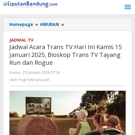
Lewati
ke
konten
Homepage
»
HIBURAN
»
Jadwal
Acara
Trans
JADWAL TV
TV
Jadwal Acara Trans TV Hari Ini Kamis 15
Hari
Januari 2025, Bioskop Trans TV Tayang
Ini
Run dan Rogue
Kamis
15
Kamis, 15 Januari 2026 07:56
oleh
-
Januari
Yogi
oleh
Yogi Febriansyah
2025,
Febriansyah
Bioskop
Trans
TV
Tayang
Run
dan
Rogue