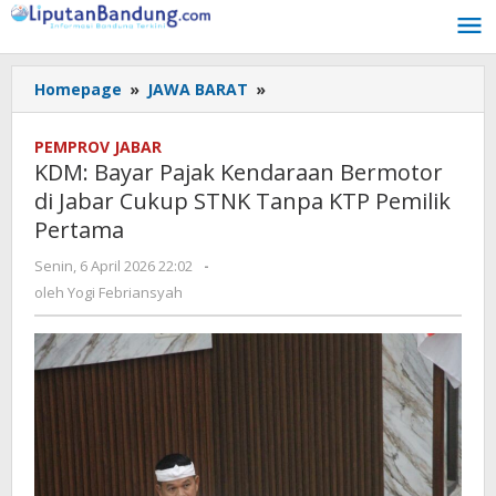
Lewati
ke
konten
Homepage
»
JAWA BARAT
»
KDM:
Bayar
Pajak
PEMPROV JABAR
Kendaraan
KDM: Bayar Pajak Kendaraan Bermotor
Bermotor
di Jabar Cukup STNK Tanpa KTP Pemilik
di
Pertama
Jabar
Cukup
Senin, 6 April 2026 22:02
oleh
-
STNK
Yogi
oleh
Yogi Febriansyah
Tanpa
Febriansyah
KTP
Pemilik
Pertama