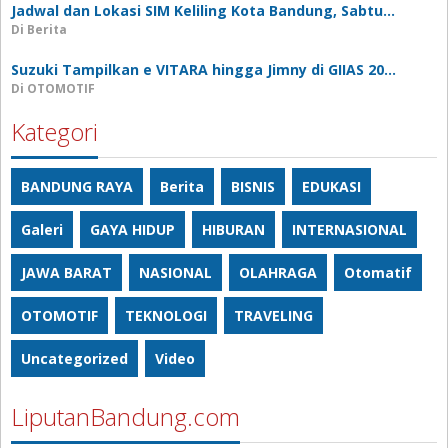
Jadwal dan Lokasi SIM Keliling Kota Bandung, Sabtu…
Di Berita
Suzuki Tampilkan e VITARA hingga Jimny di GIIAS 20…
Di OTOMOTIF
Kategori
BANDUNG RAYA
Berita
BISNIS
EDUKASI
Galeri
GAYA HIDUP
HIBURAN
INTERNASIONAL
JAWA BARAT
NASIONAL
OLAHRAGA
Otomatif
OTOMOTIF
TEKNOLOGI
TRAVELING
Uncategorized
Video
LiputanBandung.com