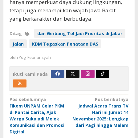
hanya memperkuat daya dukung lingkungan,
tetapi juga menampilkan wajah Jawa Barat
yang berkarakter dan berbudaya.
Ditag
dan Gerbang Tol Jadi Prioritas di Jabar
Jalan
KDM Tegaskan Penataan DAS
oleh
Yogi Febriansyah
Ikuti Kami Pada
Navigasi
Pos sebelumnya
Pos berikutnya
Fikom UNPAM Gelar PKM
Jadwal Acara Trans TV
pos
di Pantai Carita, Ajak
Hari Ini Jumat 14
Warga Sukajadi Melek
November 2025: Lengkap
Komunikasi dan Promosi
dari Pagi hingga Malam
Digital