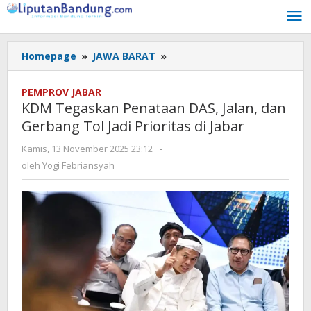
Lewati
ke
konten
Homepage
»
JAWA BARAT
»
KDM
Tegaskan
Penataan
PEMPROV JABAR
DAS,
KDM Tegaskan Penataan DAS, Jalan, dan
Jalan,
Gerbang Tol Jadi Prioritas di Jabar
dan
Gerbang
Kamis, 13 November 2025 23:12
oleh
-
Tol
Yogi
oleh
Yogi Febriansyah
Jadi
Febriansyah
Prioritas
di
Jabar