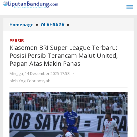
Lewati
ke
konten
Homepage
»
OLAHRAGA
»
Klasemen
BRI
Super
PERSIB
League
Klasemen BRI Super League Terbaru:
Terbaru:
Posisi Persib Terancam Malut United,
Posisi
Papan Atas Makin Panas
Persib
Terancam
Minggu, 14 Desember 2025 17:58
oleh
-
Malut
Yogi
oleh
Yogi Febriansyah
United,
Febriansyah
Papan
Atas
Makin
Panas