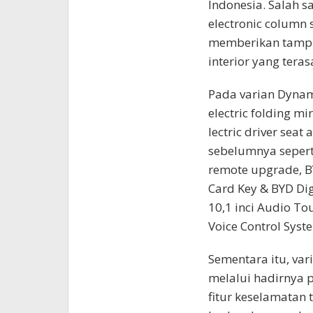
Indonesia. Salah 
electronic column s
memberikan tampil
interior yang tera
Pada varian Dynam
electric folding mir
lectric driver seat
sebelumnya seperti
remote upgrade, BY
Card Key & BYD Dig
10,1 inci Audio Tou
Voice Control Syste
Sementara itu, va
melalui hadirnya p
fitur keselamata