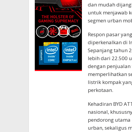
dan mudah dijangk
untuk menjawab k
segmen urban mobi
Respon pasar yang
diperkenalkan di 
Sepanjang tahun 2
lebih dari 22.500 
dengan penjualan t
memperlihatkan s
listrik kompak yan
perkotaan.
Kehadiran BYD AT
nasional, khususny
pendorong utama m
urban, sekaligus 