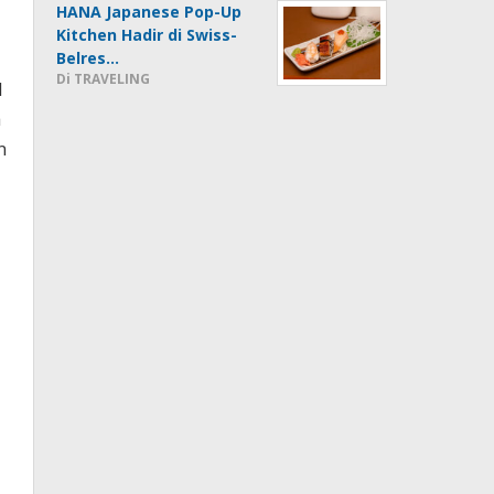
HANA Japanese Pop-Up
Kitchen Hadir di Swiss-
Belres…
Di TRAVELING
1
a
n