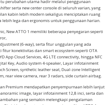
satu perubahan utama hadir melalui penggunaan
hifter serta new center console di seluruh varian, yang
an kabin lebih modern sekaligus menciptakan ruang
sa lebih lega dan ergonomis untuk penggunaan harian.
ic, New ATTO 1 memiliki beberapa penyegaran seperti
ror,
 adjustment (6-way), serta fitur unggulan yang ada
 fitur konektivitas dan smart ecosystem seperti OTA
D App Cloud Services, 4G LTE connectivity, hingga NFC
ital Key, Audio system 4-speaker, Layar infotainment
ch Screen, synthetic leather seat, Dual-zone Intelligent
m, rear view camera, rear 3 radars, side curtain airbag.
rian Premium mendapatkan penyempurnaan lebih lanjut
anoramic image, layar infotainment 12,8 inci, serta dan
n tambahan yang semakin melengkapi pengalaman