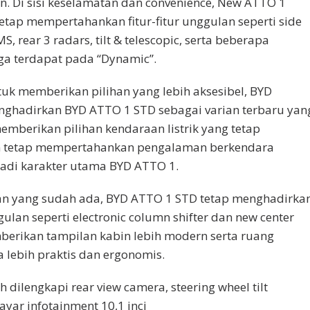
. Di sisi keselamatan dan convenience, New ATTO 1
etap mempertahankan fitur-fitur unggulan seperti side
S, rear 3 radars, tilt & telescopic, serta beberapa
uga terdapat pada “Dynamic”.
tuk memberikan pilihan yang lebih aksesibel, BYD
nghadirkan BYD ATTO 1 STD sebagai varian terbaru yan
emberikan pilihan kendaraan listrik yang tetap
n tetap mempertahankan pengalaman berkendara
adi karakter utama BYD ATTO 1.
an yang sudah ada, BYD ATTO 1 STD tetap menghadirka
gulan seperti electronic column shifter dan new center
berikan tampilan kabin lebih modern serta ruang
sa lebih praktis dan ergonomis.
ah dilengkapi rear view camera, steering wheel tilt
layar infotainment 10,1 inci