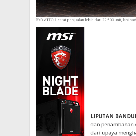
BYD ATTO 1 catat penjualan lebih dari 22.500 unit, kini ha
LIPUTAN BANDU
dan penambahan va
dari upaya mengha