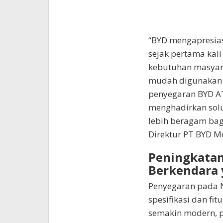
“BYD mengapresias
sejak pertama kal
kebutuhan masyarak
mudah digunakan d
penyegaran BYD AT
menghadirkan solus
lebih beragam bag
Direktur PT BYD M
Peningkata
Berkendara 
Penyegaran pada 
spesifikasi dan f
semakin modern, p