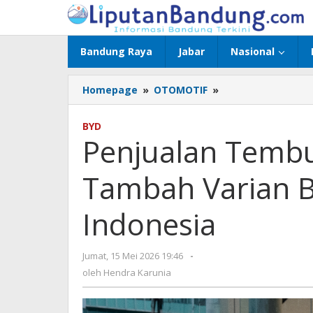
Lewati
ke
konten
Bandung Raya
Jabar
Nasional
Homepage
»
OTOMOTIF
»
Penjualan
Tembus
22.500
BYD
Unit,
Penjualan Tembu
BYD
Tambah
Tambah Varian B
Varian
Baru
ATTO
Indonesia
1
STD
di
Jumat, 15 Mei 2026 19:46
oleh
-
Indonesia
Hendra
oleh
Hendra Karunia
Karunia