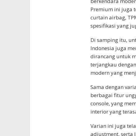
berkendara modern
Premium ini juga t
curtain airbag, TPM
spesifikasi yang j
Di samping itu, un
Indonesia juga me
dirancang untuk m
terjangkau denga
modern yang menj
Sama dengan vari
berbagai fitur ung
console, yang mem
interior yang tera
Varian ini juga tel
adjustment, serta 