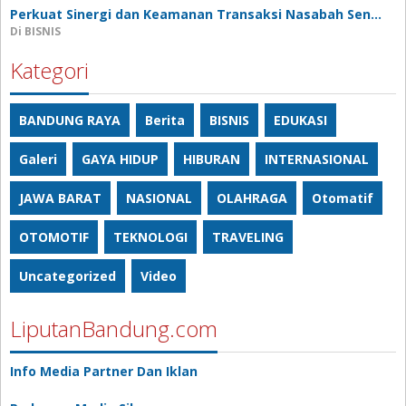
Perkuat Sinergi dan Keamanan Transaksi Nasabah Sen…
Di BISNIS
Kategori
BANDUNG RAYA
Berita
BISNIS
EDUKASI
Galeri
GAYA HIDUP
HIBURAN
INTERNASIONAL
JAWA BARAT
NASIONAL
OLAHRAGA
Otomatif
OTOMOTIF
TEKNOLOGI
TRAVELING
Uncategorized
Video
LiputanBandung.com
Info Media Partner Dan Iklan