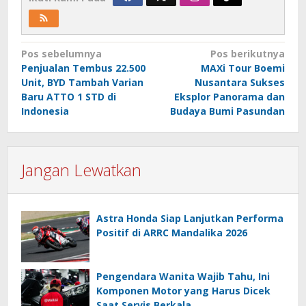
Navigasi
Pos sebelumnya
Pos berikutnya
Penjualan Tembus 22.500
MAXi Tour Boemi
pos
Unit, BYD Tambah Varian
Nusantara Sukses
Baru ATTO 1 STD di
Eksplor Panorama dan
Indonesia
Budaya Bumi Pasundan
Jangan Lewatkan
Astra Honda Siap Lanjutkan Performa
Positif di ARRC Mandalika 2026
Pengendara Wanita Wajib Tahu, Ini
Komponen Motor yang Harus Dicek
Saat Servis Berkala