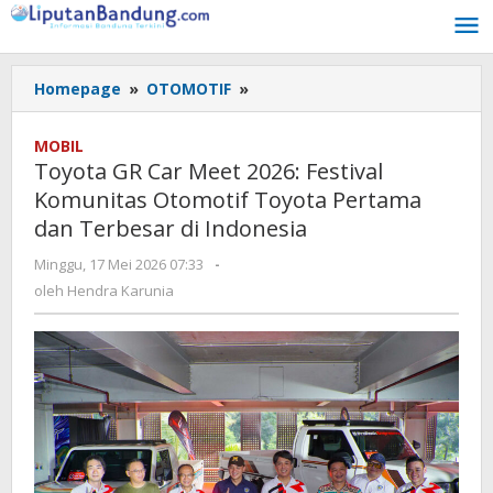
Lewati
ke
konten
Homepage
»
OTOMOTIF
»
Toyota
GR
Car
MOBIL
Meet
Toyota GR Car Meet 2026: Festival
2026:
Komunitas Otomotif Toyota Pertama
Festival
dan Terbesar di Indonesia
Komunitas
Otomotif
Minggu, 17 Mei 2026 07:33
oleh
-
Toyota
Hendra
oleh
Hendra Karunia
Pertama
Karunia
dan
Terbesar
di
Indonesia