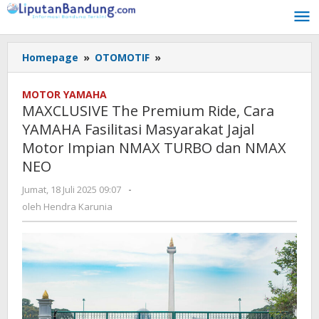
Lewati
ke
konten
Homepage
»
OTOMOTIF
»
MAXCLUSIVE
The
Premium
MOTOR YAMAHA
Ride,
MAXCLUSIVE The Premium Ride, Cara
Cara
YAMAHA Fasilitasi Masyarakat Jajal
YAMAHA
Motor Impian NMAX TURBO dan NMAX
Fasilitasi
Masyarakat
NEO
Jajal
Jumat, 18 Juli 2025 09:07
oleh
-
Motor
Hendra
oleh
Hendra Karunia
Impian
Karunia
NMAX
TURBO
dan
NMAX
NEO