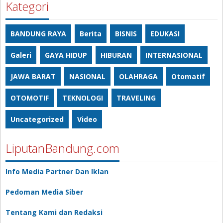
Kategori
BANDUNG RAYA
Berita
BISNIS
EDUKASI
Galeri
GAYA HIDUP
HIBURAN
INTERNASIONAL
JAWA BARAT
NASIONAL
OLAHRAGA
Otomatif
OTOMOTIF
TEKNOLOGI
TRAVELING
Uncategorized
Video
LiputanBandung.com
Info Media Partner Dan Iklan
Pedoman Media Siber
Tentang Kami dan Redaksi