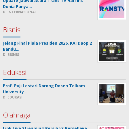
Update Jadwal Acara Trans TV Hari Ini:
Dunia Punya…
Di INTERNASIONAL
Bisnis
Jelang Final Piala Presiden 2026, KAI Daop 2
Bandu…
Di BISNIS
Edukasi
Prof. Puji Lestari Dorong Dosen Telkom
University …
Di EDUKASI
Olahraga
Link Live Streaming Persib vs Persebaya