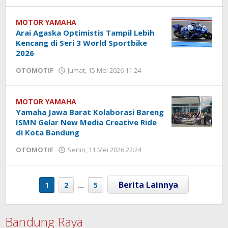
Hendra
Karunia
MOTOR YAMAHA
Arai Agaska Optimistis Tampil Lebih
Kencang di Seri 3 World Sportbike
2026
OTOMOTIF
Jumat, 15 Mei 2026 11:24
oleh
Hendra
Karunia
MOTOR YAMAHA
Yamaha Jawa Barat Kolaborasi Bareng
ISMN Gelar New Media Creative Ride
di Kota Bandung
OTOMOTIF
Senin, 11 Mei 2026 22:24
oleh
Hendra
Karunia
1
2
…
5
Bandung Raya