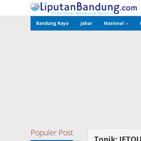
Lewati
ke
konten
Bandung Raya
Jabar
Nasional
Populer Post
Topik:
JETOU