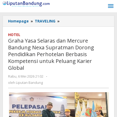
Lewati
ke
konten
Homepage
»
TRAVELING
»
Graha
Yasa
Selaras
HOTEL
dan
Graha Yasa Selaras dan Mercure
Mercure
Bandung Nexa Supratman Dorong
Bandung
Pendidikan Perhotelan Berbasis
Nexa
Supratman
Kompetensi untuk Peluang Karier
Dorong
Global
Pendidikan
Perhotelan
Rabu, 6 Mei 2026 21:02
oleh
-
Liputan
Berbasis
oleh
Liputan Bandung
Bandung
Kompetensi
untuk
Peluang
Karier
Global