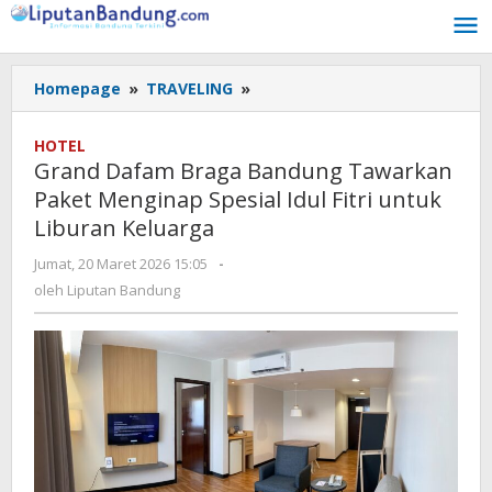
Lewati
ke
konten
Homepage
»
TRAVELING
»
Grand
Dafam
Braga
HOTEL
Bandung
Grand Dafam Braga Bandung Tawarkan
Tawarkan
Paket Menginap Spesial Idul Fitri untuk
Paket
Liburan Keluarga
Menginap
Spesial
Jumat, 20 Maret 2026 15:05
oleh
-
Idul
Liputan
oleh
Liputan Bandung
Fitri
Bandung
untuk
Liburan
Keluarga