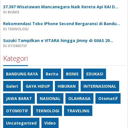
37.367 Wisatawan Mancanegara Naik Kereta Api KAI D…
Di BISNIS
Rekomendasi Toko iPhone Second Bergaransi di Bandu…
Di TEKNOLOGI
Suzuki Tampilkan e VITARA hingga Jimny di GIIAS 20…
Di OTOMOTIF
Kategori
BANDUNG RAYA
Berita
BISNIS
EDUKASI
Galeri
GAYA HIDUP
HIBURAN
INTERNASIONAL
JAWA BARAT
NASIONAL
OLAHRAGA
Otomatif
OTOMOTIF
TEKNOLOGI
TRAVELING
Uncategorized
Video