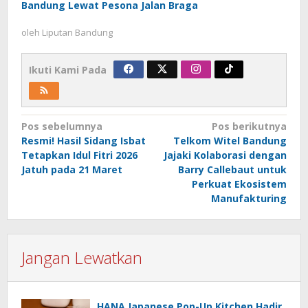
Bandung Lewat Pesona Jalan Braga
oleh
Liputan Bandung
Ikuti Kami Pada
Navigasi
Pos sebelumnya
Pos berikutnya
Resmi! Hasil Sidang Isbat
Telkom Witel Bandung
pos
Tetapkan Idul Fitri 2026
Jajaki Kolaborasi dengan
Jatuh pada 21 Maret
Barry Callebaut untuk
Perkuat Ekosistem
Manufakturing
Jangan Lewatkan
HANA Japanese Pop-Up Kitchen Hadir